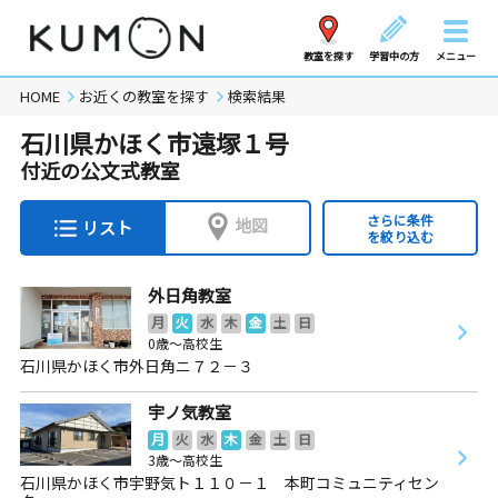
教室を探す
学習中の方
メニュー
HOME
お近くの教室を探す
検索結果
石川県かほく市遠塚１号
付近の公文式教室
さらに条件
地図
リスト
を絞り込む
外日角教室
月
火
水
木
金
土
日
0歳～高校生
石川県かほく市外日角ニ７２－３
宇ノ気教室
月
火
水
木
金
土
日
3歳～高校生
石川県かほく市宇野気ト１１０－１ 本町コミュニティセン