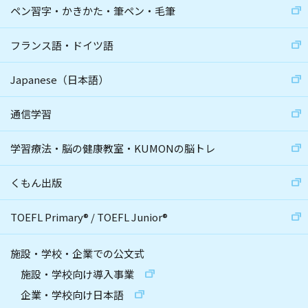
ペン習字・かきかた・筆ペン・毛筆
フランス語・ドイツ語
Japanese（日本語）
通信学習
学習療法・脳の健康教室・KUMONの脳トレ
くもん出版
TOEFL Primary
®
/
TOEFL Junior
®
施設・学校・企業での公文式
施設・学校向け導入事業
企業・学校向け日本語