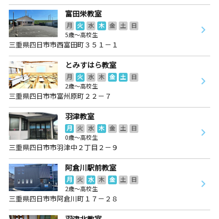
富田栄教室
月
火
水
木
金
土
日
5歳～高校生
三重県四日市市西富田町３５１－１
とみすはら教室
月
火
水
木
金
土
日
2歳～高校生
三重県四日市市富州原町２２－７
羽津教室
月
火
水
木
金
土
日
0歳～高校生
三重県四日市市羽津中２丁目２－９
阿倉川駅前教室
月
火
水
木
金
土
日
2歳～高校生
三重県四日市市阿倉川町１７－２８
羽津北教室