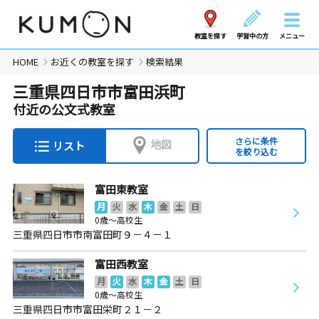
教室を探す
学習中の方
メニュー
HOME
お近くの教室を探す
検索結果
三重県四日市市富田浜町
付近の公文式教室
さらに条件
地図
リスト
を絞り込む
富田東教室
月
火
水
木
金
土
日
0歳～高校生
三重県四日市市南富田町９－４－１
富田西教室
月
火
水
木
金
土
日
0歳～高校生
三重県四日市市富田栄町２１－２