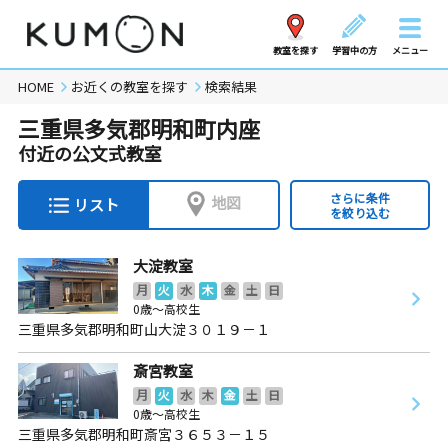
教室を探す
学習中の方
メニュー
HOME
お近くの教室を探す
検索結果
三重県多気郡明和町内座
付近の公文式教室
さらに条件
地図
リスト
を絞り込む
大淀教室
月
火
水
木
金
土
日
0歳～高校生
三重県多気郡明和町山大淀３０１９－１
斎宮教室
月
火
水
木
金
土
日
0歳～高校生
三重県多気郡明和町斎宮３６５３－１５