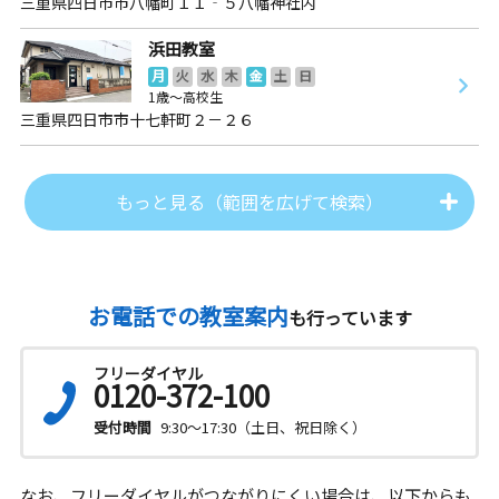
三重県四日市市八幡町１１‐５八幡神社内
浜田教室
月
火
水
木
金
土
日
1歳～高校生
三重県四日市市十七軒町２－２６
もっと見る（範囲を広げて検索）
お電話での教室案内
も行っています
フリーダイヤル
0120-372-100
受付時間
9:30～17:30（土日、祝日除く）
なお、フリーダイヤルがつながりにくい場合は、以下からも