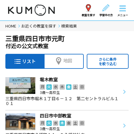
教室を探す
学習中の方
メニュー
HOME
お近くの教室を探す
検索結果
三重県四日市市元町
付近の公文式教室
さらに条件
地図
リスト
を絞り込む
堀木教室
月
火
水
木
金
土
日
3歳～高校生
三重県四日市市堀木１丁目６－１２ 第二セントラルビル１
０１
四日市中部教室
月
火
水
木
金
土
日
3歳～高校生