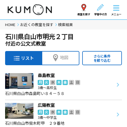
教室を探す
学習中の方
メニュー
HOME
お近くの教室を探す
検索結果
石川県白山市明光２丁目
付近の公文式教室
さらに条件
地図
リスト
を絞り込む
森島教室
月
火
水
木
金
土
日
3歳～高校生
石川県白山市森島町い８４－５８
広陽教室
月
火
水
木
金
土
日
3歳～中学生
石川県白山市柴木町甲 ２９番地