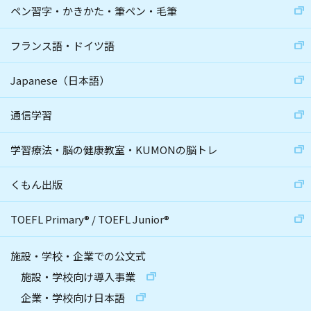
ペン習字・かきかた・筆ペン・毛筆
フランス語・ドイツ語
Japanese（日本語）
通信学習
学習療法・脳の健康教室・KUMONの脳トレ
くもん出版
TOEFL Primary
®
/
TOEFL Junior
®
施設・学校・企業での公文式
施設・学校向け導入事業
企業・学校向け日本語