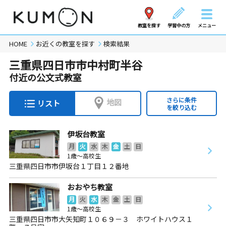
教室を探す
学習中の方
メニュー
HOME
お近くの教室を探す
検索結果
三重県四日市市中村町半谷
付近の公文式教室
さらに条件
地図
リスト
を絞り込む
伊坂台教室
月
火
水
木
金
土
日
1歳～高校生
三重県四日市市伊坂台１丁目１２番地
おおやち教室
月
火
水
木
金
土
日
1歳～高校生
三重県四日市市大矢知町１０６９－３ ホワイトハウス１