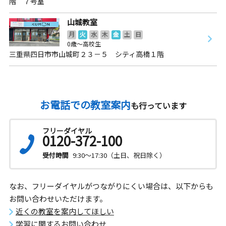
階 ７号室
山城教室
月
火
水
木
金
土
日
0歳～高校生
三重県四日市市山城町２３－５ シティ高橋１階
お電話での教室案内
も行っています
フリーダイヤル
0120-372-100
受付時間
9:30～17:30（土日、祝日除く）
なお、フリーダイヤルがつながりにくい場合は、以下からも
お問い合わせいただけます。
近くの教室を案内してほしい
学習に関するお問い合わせ