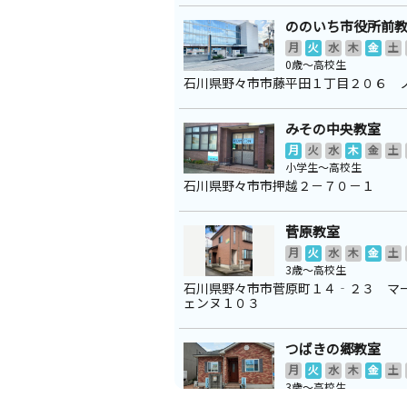
ののいち市役所前
月
火
水
木
金
土
0歳～高校生
石川県野々市市藤平田１丁目２０６ 
みその中央教室
月
火
水
木
金
土
小学生～高校生
石川県野々市市押越２－７０－１
菅原教室
月
火
水
木
金
土
3歳～高校生
石川県野々市市菅原町１４‐２３ マ
ェンヌ１０３
つばきの郷教室
月
火
水
木
金
土
3歳～高校生
石川県野々市市徳用３丁目３５３ 