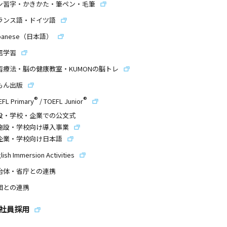
ン習字・かきかた・筆ペン・毛筆
ランス語・ドイツ語
panese（日本語）
信学習
習療法・脳の健康教室・KUMONの脳トレ
もん出版
®
®
EFL Primary
/
TOEFL Junior
設・学校・企業での公文式
施設・学校向け導入事業
企業・学校向け日本語
lish Immersion Activities
治体・省庁との連携
団との連携
社員採用