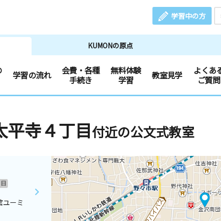
学習中の方
KUMONの原点
の
会費・各種
無料体験
よくあ
学習の流れ
教室見学
手続き
学習
ご質問
太平寺４丁目
付近の公文式教室
日
舘ユーミ