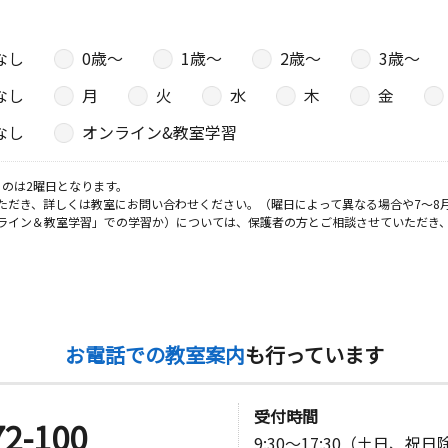
なし
0歳〜
1歳〜
2歳〜
3歳〜
日
なし
月
火
水
木
金
ネス８０
なし
オンライン&教室学習
のは2曜日となります。
ただき、詳しくは教室にお問い合わせください。（曜日によって異なる場合や7～8
日
ライン＆教室学習」での学習か）については、保護者の方とご相談させていただき
ンド光が丘
お電話での教室案内
も行っています
受付時間
72-100
9:30～17:30（土日、祝