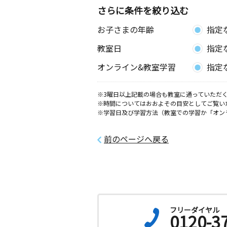
Ｄ棟
さらに条件を絞り込む
お子さまの年齢
指定
館野小学校前教室
月
火
水
木
金
土
教室日
指定
0歳～高校生
石川県野々市市押野３－１５７ ハピ
オンライン&教室学習
指定
８ １１０号
※3曜日以上記載の場合も教室に通っていただく
扇台教室
※時間についてはおおよその目安としてご覧い
月
火
水
木
金
土
※学習日及び学習方法（教室での学習か「オン
2歳～高校生
石川県金沢市高尾南３丁目８５ メゾ
１０１
前のページへ戻る
フリーダイヤル
0120-3