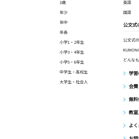
3歳
英語
年少
国語
年中
公文式
年長
公文式
小学1・2年生
KUMO
小学3・4年生
どんなも
小学5・6年生
中学生・高校生
学習
大学生・社会人
会費
無料
教室
よく
お問