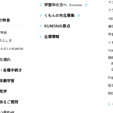
ペ
学習中の方へ
フ
くもんの先生募集
Ja
の特長
KUMONの原点
通
の特長
学
企業情報
Nのふしぎ
く
んだい! KUMON
TO
施
の流れ
・各種手続き
Eng
体験学習
自
見学
財
あるご質問
い合わせ