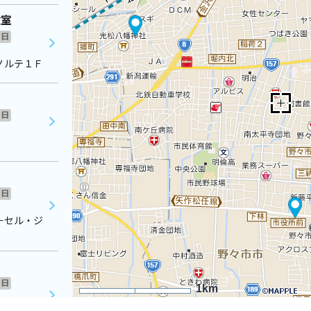
教室
日
ノルテ１Ｆ
日
日
ーセル・ジ
日
1km
つばきの郷