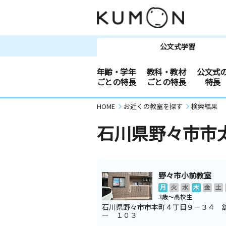
公文式学習
年齢・学年
教科・教材
公文式
ごとの特長
ごとの特長
特長
HOME
お近くの教室を探す
検索結果
石川県野々市市
野々市小前教室
月
火
水
木
金
土
3歳～高校生
石川県野々市市本町４丁目９－３４ 
ー １０３