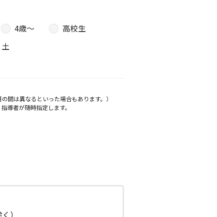
4歳〜
高校生
土
月の間は異なるといった場合もあります。）
、指導者が随時指定します。
日除く）