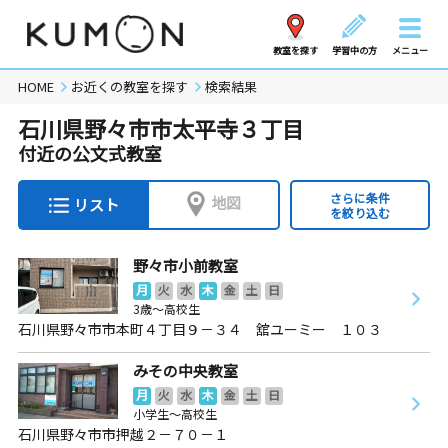
教室を探す
学習中の方
メニュー
HOME
お近くの教室を探す
検索結果
石川県野々市市太平寺３丁目
付近の公文式教室
さらに条件
地図
リスト
を絞り込む
野々市小前教室
月
火
水
木
金
土
日
3歳～高校生
石川県野々市市本町４丁目９－３４ 舘ユーミー １０３
みその中央教室
月
火
水
木
金
土
日
小学生～高校生
石川県野々市市押越２－７０－１