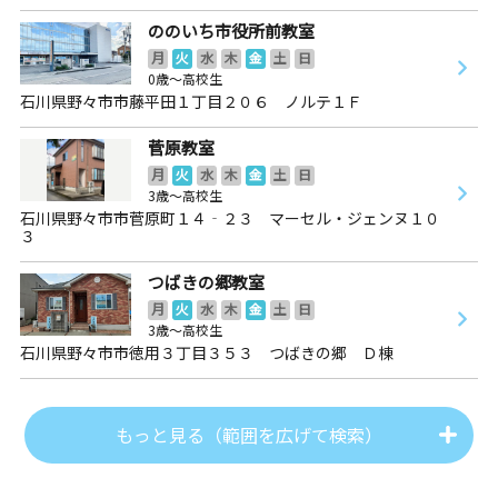
ののいち市役所前教室
月
火
水
木
金
土
日
0歳～高校生
石川県野々市市藤平田１丁目２０６ ノルテ１Ｆ
菅原教室
月
火
水
木
金
土
日
3歳～高校生
石川県野々市市菅原町１４‐２３ マーセル・ジェンヌ１０
３
つばきの郷教室
月
火
水
木
金
土
日
3歳～高校生
石川県野々市市徳用３丁目３５３ つばきの郷 Ｄ棟
もっと見る（範囲を広げて検索）