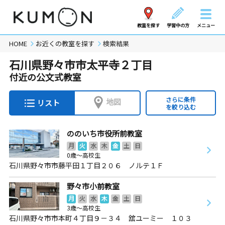
教室を探す
学習中の方
メニュー
HOME
お近くの教室を探す
検索結果
石川県野々市市太平寺２丁目
付近の公文式教室
さらに条件
地図
リスト
を絞り込む
ののいち市役所前教室
月
火
水
木
金
土
日
0歳～高校生
石川県野々市市藤平田１丁目２０６ ノルテ１Ｆ
野々市小前教室
月
火
水
木
金
土
日
3歳～高校生
石川県野々市市本町４丁目９－３４ 舘ユーミー １０３