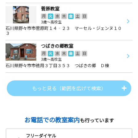
菅原教室
月
火
水
木
金
土
日
3歳～高校生
石川県野々市市菅原町１４‐２３ マーセル・ジェンヌ１０
３
つばきの郷教室
月
火
水
木
金
土
日
3歳～高校生
石川県野々市市徳用３丁目３５３ つばきの郷 Ｄ棟
もっと見る（範囲を広げて検索）
お電話での教室案内
も行っています
フリーダイヤル