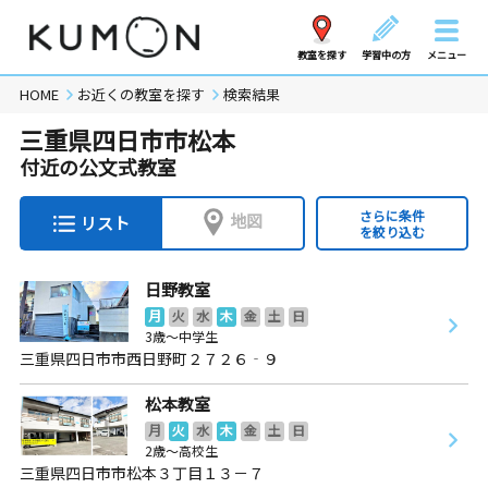
教室を探す
学習中の方
メニュー
HOME
お近くの教室を探す
検索結果
三重県四日市市松本
付近の公文式教室
さらに条件
地図
リスト
を絞り込む
日野教室
月
火
水
木
金
土
日
3歳～中学生
三重県四日市市西日野町２７２６‐９
松本教室
月
火
水
木
金
土
日
2歳～高校生
三重県四日市市松本３丁目１３－７