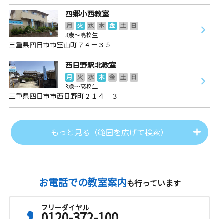
四郷小西教室
月
火
水
木
金
土
日
3歳～高校生
三重県四日市市室山町７４－３５
西日野駅北教室
月
火
水
木
金
土
日
3歳～高校生
三重県四日市市西日野町２１４－３
もっと見る（範囲を広げて検索）
お電話での教室案内
も行っています
フリーダイヤル
0120-372-100