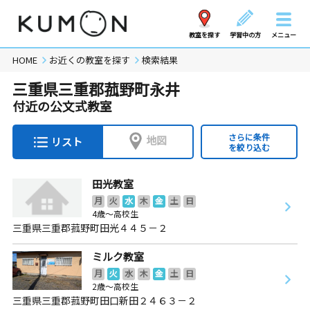
教室を探す
学習中の方
メニュー
HOME
お近くの教室を探す
検索結果
三重県三重郡菰野町永井
付近の公文式教室
さらに条件
地図
リスト
を絞り込む
田光教室
月
火
水
木
金
土
日
4歳～高校生
三重県三重郡菰野町田光４４５－２
ミルク教室
月
火
水
木
金
土
日
2歳～高校生
三重県三重郡菰野町田口新田２４６３－２