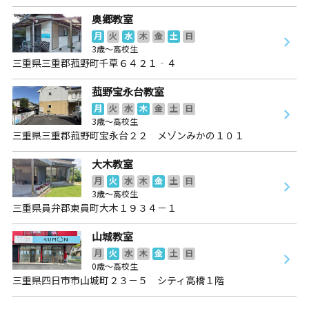
奥郷教室
月
火
水
木
金
土
日
3歳～高校生
三重県三重郡菰野町千草６４２１‐４
菰野宝永台教室
月
火
水
木
金
土
日
3歳～高校生
三重県三重郡菰野町宝永台２２ メゾンみかの１０１
大木教室
月
火
水
木
金
土
日
3歳～高校生
三重県員弁郡東員町大木１９３４－１
山城教室
月
火
水
木
金
土
日
0歳～高校生
三重県四日市市山城町２３－５ シティ高橋１階