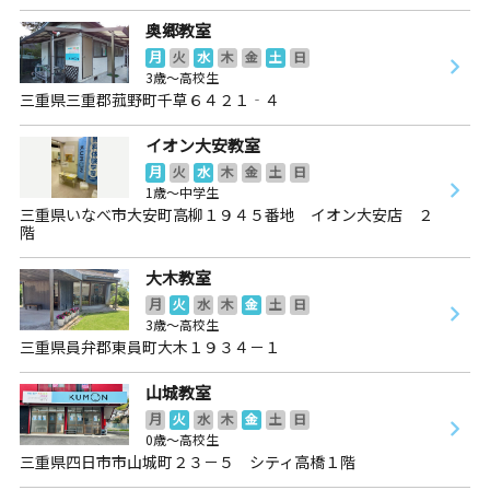
奥郷教室
月
火
水
木
金
土
日
3歳～高校生
三重県三重郡菰野町千草６４２１‐４
イオン大安教室
月
火
水
木
金
土
日
1歳～中学生
三重県いなべ市大安町高柳１９４５番地 イオン大安店 ２
階
大木教室
月
火
水
木
金
土
日
3歳～高校生
三重県員弁郡東員町大木１９３４－１
山城教室
月
火
水
木
金
土
日
0歳～高校生
三重県四日市市山城町２３－５ シティ高橋１階