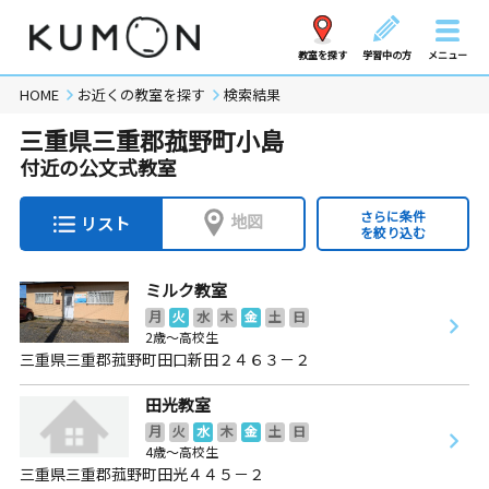
教室を探す
学習中の方
メニュー
HOME
お近くの教室を探す
検索結果
三重県三重郡菰野町小島
付近の公文式教室
さらに条件
地図
リスト
を絞り込む
ミルク教室
月
火
水
木
金
土
日
2歳～高校生
三重県三重郡菰野町田口新田２４６３－２
田光教室
月
火
水
木
金
土
日
4歳～高校生
三重県三重郡菰野町田光４４５－２