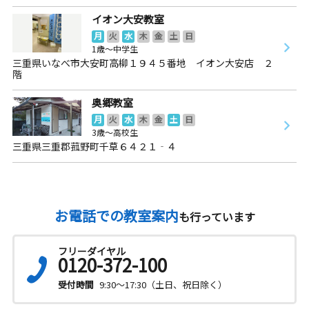
イオン大安教室
月
火
水
木
金
土
日
1歳～中学生
三重県いなべ市大安町高柳１９４５番地 イオン大安店 ２
階
奥郷教室
月
火
水
木
金
土
日
3歳～高校生
三重県三重郡菰野町千草６４２１‐４
お電話での教室案内
も行っています
フリーダイヤル
0120-372-100
受付時間
9:30～17:30（土日、祝日除く）