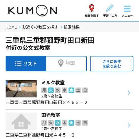
教室を探す
学習中の方
メニュー
HOME
お近くの教室を探す
検索結果
三重県三重郡菰野町田口新田
付近の公文式教室
さらに条件
地図
リスト
を絞り込む
ミルク教室
月
火
水
木
金
土
日
2歳～高校生
三重県三重郡菰野町田口新田２４６３－２
田光教室
月
火
水
木
金
土
日
4歳～高校生
三重県三重郡菰野町田光４４５－２