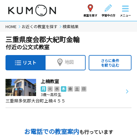
教室を探す
学習中の方
メニュー
HOME
お近くの教室を探す
検索結果
三重県度会郡大紀町金輪
付近の公文式教室
さらに条件
地図
リスト
を絞り込む
上楠教室
月
火
水
木
金
土
日
3歳～高校生
三重県多気郡大台町上楠４５５
お電話での教室案内
も行っています