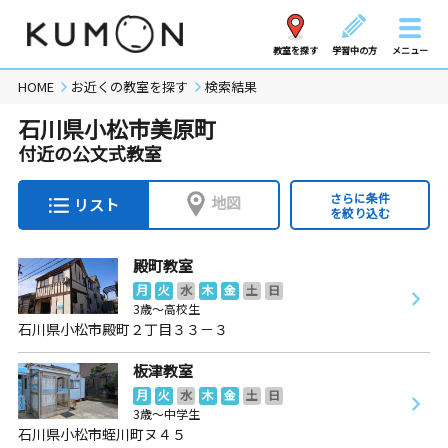
教室を探す
学習中の方
メニュー
HOME
お近くの教室を探す
検索結果
石川県小松市美原町
付近の公文式教室
さらに条件
地図
リスト
を絞り込む
殿町教室
月
火
水
木
金
土
日
3歳～高校生
石川県小松市殿町２丁目３３－３
板津教室
月
火
水
木
金
土
日
3歳～中学生
石川県小松市蛭川町ヌ４５