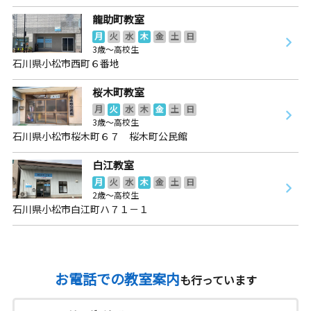
龍助町教室
月
火
水
木
金
土
日
3歳～高校生
石川県小松市西町６番地
桜木町教室
月
火
水
木
金
土
日
3歳～高校生
石川県小松市桜木町６７ 桜木町公民館
白江教室
月
火
水
木
金
土
日
2歳～高校生
石川県小松市白江町ハ７１－１
お電話での教室案内
も行っています