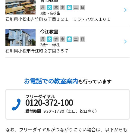
月
火
水
木
金
土
日
3歳～高校生
石川県小松市吉竹町６丁目１２１ リラ・ハウス１０１
今江教室
月
火
水
木
金
土
日
2歳～中学生
石川県小松市今江町２丁目３５７
お電話での教室案内
も行っています
フリーダイヤル
0120-372-100
受付時間
9:30～17:30（土日、祝日除く）
なお、フリーダイヤルがつながりにくい場合は、以下からも