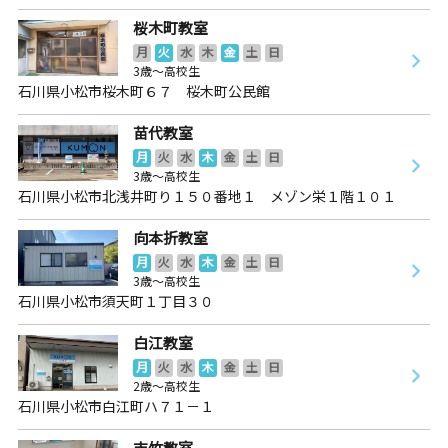
桜木町教室
月
火
水
木
金
土
日
3歳～高校生
石川県小松市桜木町６７ 桜木町公民館
苗代教室
月
火
水
木
金
土
日
3歳～高校生
石川県小松市北浅井町り１５０番地１ メゾン栄１階１０１
向本折教室
月
火
水
木
金
土
日
3歳～高校生
石川県小松市須天町１丁目３０
白江教室
月
火
水
木
金
土
日
2歳～高校生
石川県小松市白江町ハ７１－１
吉竹教室