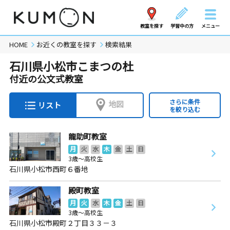
教室を探す
学習中の方
メニュー
HOME
お近くの教室を探す
検索結果
石川県小松市こまつの杜
付近の公文式教室
さらに条件
地図
リスト
を絞り込む
龍助町教室
月
火
水
木
金
土
日
3歳～高校生
石川県小松市西町６番地
殿町教室
月
火
水
木
金
土
日
3歳～高校生
石川県小松市殿町２丁目３３－３