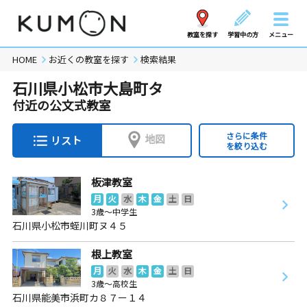
教室を探す
学習中の方
メニュー
HOME
お近くの教室を探す
検索結果
石川県小松市大島町タ
付近の公文式教室
さらに条件
地図
リスト
を絞り込む
板津教室
月
火
水
木
金
土
日
3歳～中学生
石川県小松市蛭川町ヌ４５
根上教室
月
火
水
木
金
土
日
3歳～高校生
石川県能美市浜町カ８７ー１４