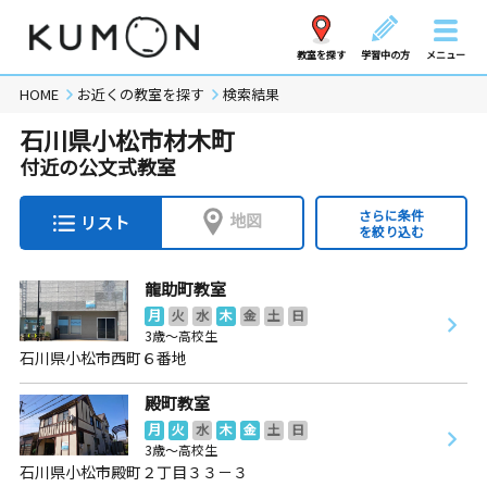
教室を探す
学習中の方
メニュー
HOME
お近くの教室を探す
検索結果
石川県小松市材木町
付近の公文式教室
さらに条件
地図
リスト
を絞り込む
龍助町教室
月
火
水
木
金
土
日
3歳～高校生
石川県小松市西町６番地
殿町教室
月
火
水
木
金
土
日
3歳～高校生
石川県小松市殿町２丁目３３－３