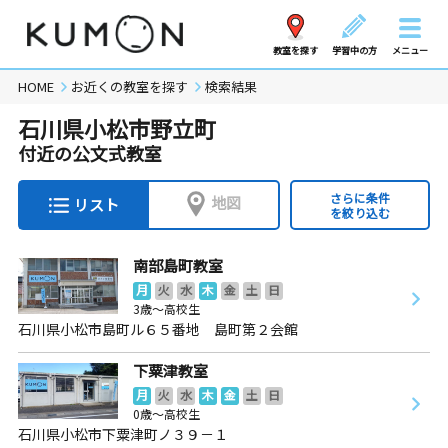
教室を探す
学習中の方
メニュー
HOME
お近くの教室を探す
検索結果
石川県小松市野立町
付近の公文式教室
さらに条件
地図
リスト
を絞り込む
南部島町教室
月
火
水
木
金
土
日
3歳～高校生
石川県小松市島町ル６５番地 島町第２会館
下粟津教室
月
火
水
木
金
土
日
0歳～高校生
石川県小松市下粟津町ノ３９－１