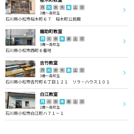
月
火
水
木
金
土
日
3歳～高校生
石川県小松市桜木町６７ 桜木町公民館
龍助町教室
月
火
水
木
金
土
日
3歳～高校生
石川県小松市西町６番地
吉竹教室
月
火
水
木
金
土
日
3歳～高校生
石川県小松市吉竹町６丁目１２１ リラ・ハウス１０１
白江教室
月
火
水
木
金
土
日
2歳～高校生
石川県小松市白江町ハ７１－１