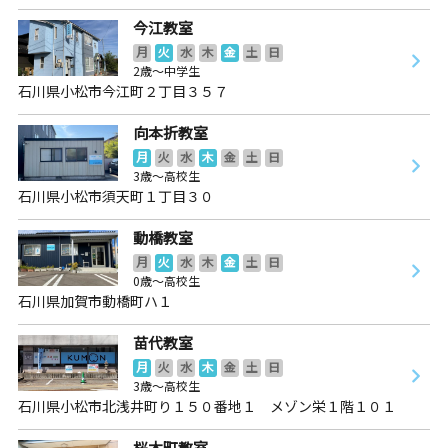
今江教室
月
火
水
木
金
土
日
2歳～中学生
石川県小松市今江町２丁目３５７
向本折教室
月
火
水
木
金
土
日
3歳～高校生
石川県小松市須天町１丁目３０
動橋教室
月
火
水
木
金
土
日
0歳～高校生
石川県加賀市動橋町ハ１
苗代教室
月
火
水
木
金
土
日
3歳～高校生
石川県小松市北浅井町り１５０番地１ メゾン栄１階１０１
桜木町教室