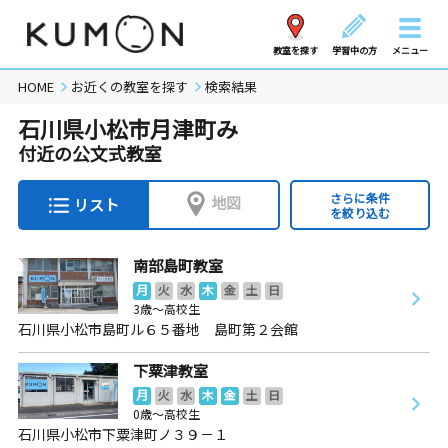
教室を探す
学習中の方
メニュー
HOME
お近くの教室を探す
検索結果
石川県小松市月津町み
付近の公文式教室
さらに条件
地図
リスト
を絞り込む
南部島町教室
月
火
水
木
金
土
日
3歳～高校生
石川県小松市島町ル６５番地 島町第２会館
下粟津教室
月
火
水
木
金
土
日
0歳～高校生
石川県小松市下粟津町ノ３９－１