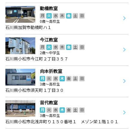
動橋教室
月
火
水
木
金
土
日
0歳～高校生
石川県加賀市動橋町ハ１
今江教室
月
火
水
木
金
土
日
2歳～中学生
石川県小松市今江町２丁目３５７
向本折教室
月
火
水
木
金
土
日
3歳～高校生
石川県小松市須天町１丁目３０
苗代教室
月
火
水
木
金
土
日
3歳～高校生
石川県小松市北浅井町り１５０番地１ メゾン栄１階１０１