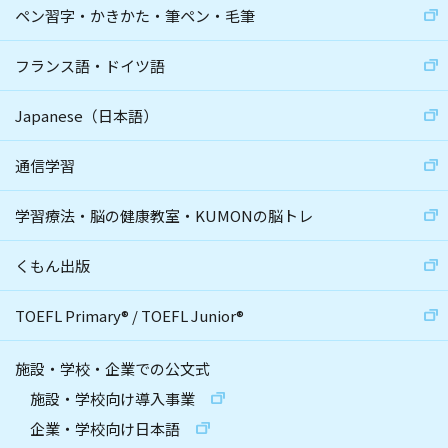
ペン習字・かきかた・筆ペン・毛筆
フランス語・ドイツ語
Japanese（日本語）
通信学習
学習療法・脳の健康教室・KUMONの脳トレ
くもん出版
TOEFL Primary
®
/
TOEFL Junior
®
施設・学校・企業での公文式
施設・学校向け導入事業
企業・学校向け日本語