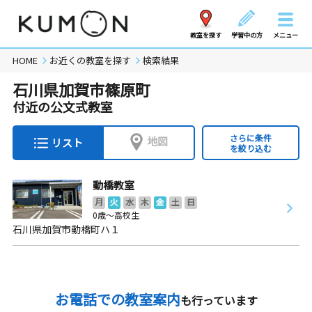
教室を探す
学習中の方
メニュー
HOME
お近くの教室を探す
検索結果
石川県加賀市篠原町
付近の公文式教室
さらに条件
地図
リスト
を絞り込む
動橋教室
月
火
水
木
金
土
日
0歳～高校生
石川県加賀市動橋町ハ１
お電話での教室案内
も行っています