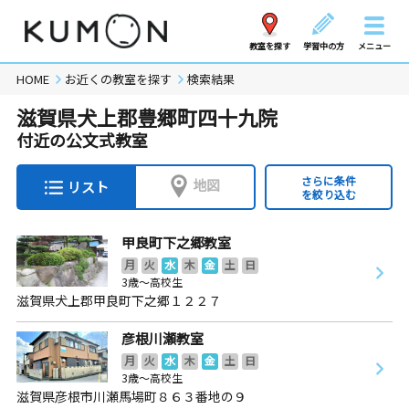
教室を探す
学習中の方
メニュー
HOME
お近くの教室を探す
検索結果
滋賀県犬上郡豊郷町四十九院
付近の公文式教室
さらに条件
地図
リスト
を絞り込む
甲良町下之郷教室
月
火
水
木
金
土
日
3歳～高校生
滋賀県犬上郡甲良町下之郷１２２７
彦根川瀬教室
月
火
水
木
金
土
日
3歳～高校生
滋賀県彦根市川瀬馬場町８６３番地の９