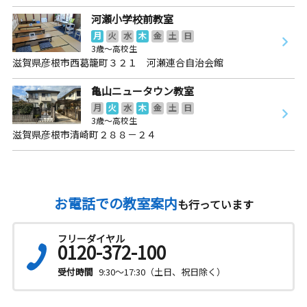
河瀬小学校前教室
月
火
水
木
金
土
日
3歳～高校生
滋賀県彦根市西葛籠町３２１ 河瀬連合自治会館
亀山ニュータウン教室
月
火
水
木
金
土
日
3歳～高校生
滋賀県彦根市清崎町２８８－２４
お電話での教室案内
も行っています
フリーダイヤル
0120-372-100
受付時間
9:30～17:30（土日、祝日除く）