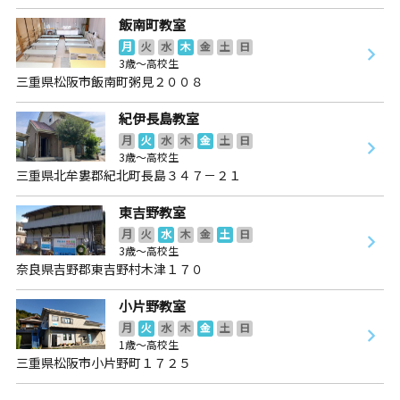
飯南町教室
月
火
水
木
金
土
日
3歳～高校生
三重県松阪市飯南町粥見２００８
紀伊長島教室
月
火
水
木
金
土
日
3歳～高校生
三重県北牟婁郡紀北町長島３４７－２１
東吉野教室
月
火
水
木
金
土
日
3歳～高校生
奈良県吉野郡東吉野村木津１７０
小片野教室
月
火
水
木
金
土
日
1歳～高校生
三重県松阪市小片野町１７２５