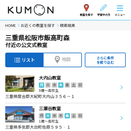
教室を探す
学習中の方
メニュー
HOME
お近くの教室を探す
検索結果
三重県松阪市飯高町森
付近の公文式教室
さらに条件
地図
リスト
を絞り込む
大内山教室
月
火
水
木
金
土
日
0歳～高校生
三重県度会郡大紀町大内山３５６－１
三瀬谷教室
月
火
水
木
金
土
日
1歳～高校生
三重県多気郡大台町佐原５９５‐１