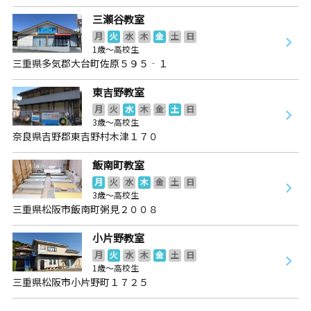
三瀬谷教室
月
火
水
木
金
土
日
1歳～高校生
三重県多気郡大台町佐原５９５‐１
東吉野教室
月
火
水
木
金
土
日
3歳～高校生
奈良県吉野郡東吉野村木津１７０
飯南町教室
月
火
水
木
金
土
日
3歳～高校生
三重県松阪市飯南町粥見２００８
小片野教室
月
火
水
木
金
土
日
1歳～高校生
三重県松阪市小片野町１７２５