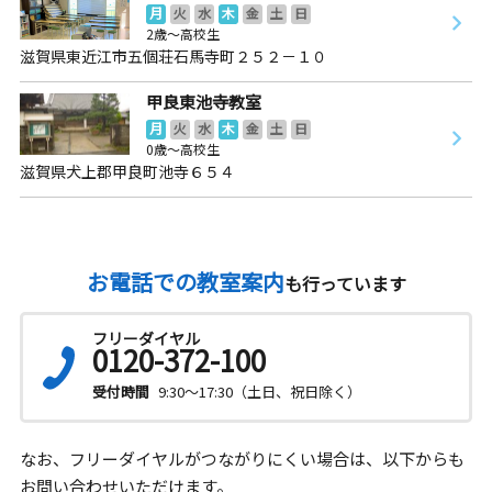
月
火
水
木
金
土
日
2歳～高校生
滋賀県東近江市五個荘石馬寺町２５２－１０
甲良東池寺教室
月
火
水
木
金
土
日
0歳～高校生
滋賀県犬上郡甲良町池寺６５４
お電話での教室案内
も行っています
フリーダイヤル
0120-372-100
受付時間
9:30～17:30（土日、祝日除く）
なお、フリーダイヤルがつながりにくい場合は、以下からも
お問い合わせいただけます。