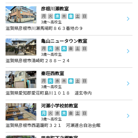
彦根川瀬教室
月
火
水
木
金
土
日
3歳～高校生
滋賀県彦根市川瀬馬場町８６３番地の９
亀山ニュータウン教室
月
火
水
木
金
土
日
3歳～高校生
滋賀県彦根市清崎町２８８－２４
秦荘西教室
月
火
水
木
金
土
日
3歳～高校生
滋賀県愛知郡愛荘町島川１０１８ 道玄寺内
河瀬小学校前教室
月
火
水
木
金
土
日
3歳～高校生
滋賀県彦根市西葛籠町３２１ 河瀬連合自治会館
甲良町下之郷教室