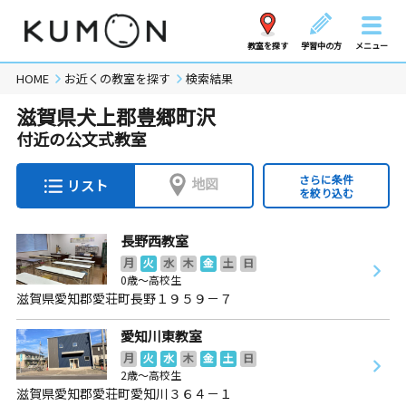
教室を探す
学習中の方
メニュー
HOME
お近くの教室を探す
検索結果
滋賀県犬上郡豊郷町沢
付近の公文式教室
さらに条件
地図
リスト
を絞り込む
長野西教室
月
火
水
木
金
土
日
0歳～高校生
滋賀県愛知郡愛荘町長野１９５９－７
愛知川東教室
月
火
水
木
金
土
日
2歳～高校生
滋賀県愛知郡愛荘町愛知川３６４－１