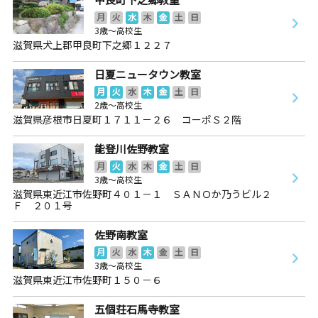
月
火
水
木
金
土
日
3歳～高校生
滋賀県犬上郡甲良町下之郷１２２７
日夏ニュータウン教室
月
火
水
木
金
土
日
2歳～高校生
滋賀県彦根市日夏町１７１１－２６ コーポＳ２階
能登川佐野教室
月
火
水
木
金
土
日
3歳～高校生
滋賀県東近江市佐野町４０１－１ ＳＡＮＯか乃うビル２
Ｆ ２０１号
佐野南教室
月
火
水
木
金
土
日
3歳～高校生
滋賀県東近江市佐野町１５０－６
五個荘石馬寺教室