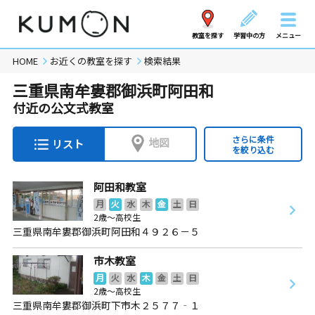
教室を探す
学習中の方
メニュー
HOME
お近くの教室を探す
検索結果
三重県南牟婁郡御浜町阿田和
付近の公文式教室
さらに条件
地図
リスト
を絞り込む
阿田和教室
月
火
水
木
金
土
日
2歳～高校生
三重県南牟婁郡御浜町阿田和４９２６－５
市木教室
月
火
水
木
金
土
日
2歳～高校生
三重県南牟婁郡御浜町下市木２５７７‐１