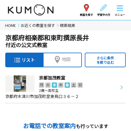
教室を探す
学習中の方
メニュー
HOME
お近くの教室を探す
検索結果
京都府相楽郡和束町撰原長井
付近の公文式教室
さらに条件
地図
リスト
を絞り込む
京都加茂教室
月
火
水
木
金
土
日
2歳～高校生
京都府木津川市加茂町里東鳥口３６－２
お電話での教室案内
も行っています