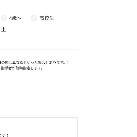
4歳〜
高校生
土
月の間は異なるといった場合もあります。）
、指導者が随時指定します。
日除く）