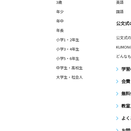
3歳
英語
年少
国語
年中
公文式
年長
公文式
小学1・2年生
KUMO
小学3・4年生
どんなも
小学5・6年生
中学生・高校生
学習
大学生・社会人
会費
無料
教室
よく
お問