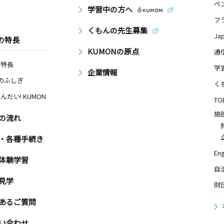
ペ
学習中の方へ
フ
くもんの先生募集
Ja
の特長
KUMONの原点
通
の特長
学
企業情報
Nのふしぎ
く
んだい! KUMON
TO
施
の流れ
・各種手続き
Eng
体験学習
自
見学
財
あるご質問
い合わせ