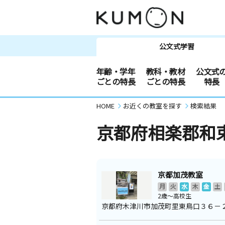
公文式学習
年齢・学年
教科・教材
公文式
ごとの特長
ごとの特長
特長
HOME
お近くの教室を探す
検索結果
京都府相楽郡和
京都加茂教室
月
火
水
木
金
土
2歳～高校生
京都府木津川市加茂町里東鳥口３６－