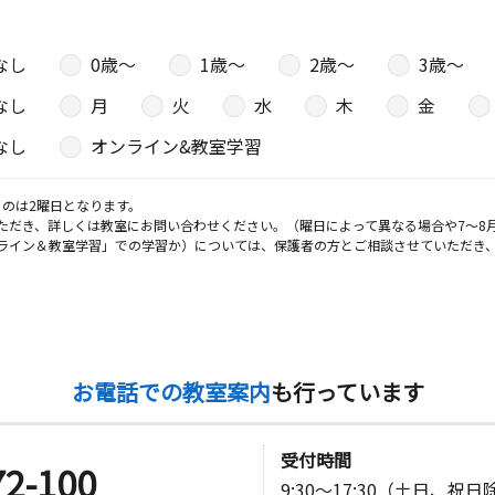
なし
0歳〜
1歳〜
2歳〜
3歳〜
なし
月
火
水
木
金
なし
オンライン&教室学習
のは2曜日となります。
ただき、詳しくは教室にお問い合わせください。（曜日によって異なる場合や7～8
ライン＆教室学習」での学習か）については、保護者の方とご相談させていただき
お電話での教室案内
も行っています
受付時間
72-100
9:30～17:30（土日、祝