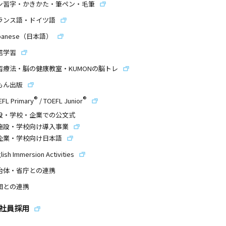
ン習字・かきかた・筆ペン・毛筆
ランス語・ドイツ語
panese（日本語）
信学習
習療法・脳の健康教室・KUMONの脳トレ
もん出版
®
®
EFL Primary
/
TOEFL Junior
設・学校・企業での公文式
施設・学校向け導入事業
企業・学校向け日本語
lish Immersion Activities
治体・省庁との連携
団との連携
社員採用