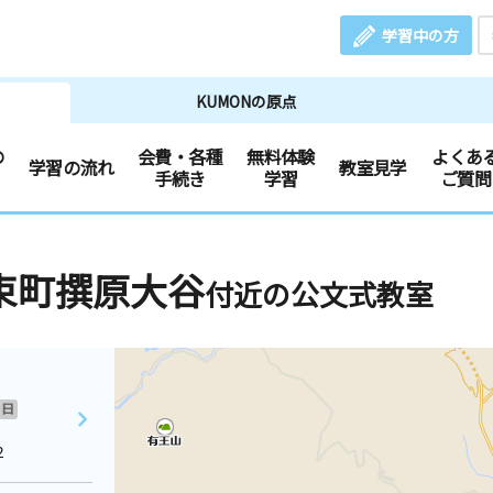
学習中の方
KUMONの原点
の
会費・各種
無料体験
よくあ
学習の流れ
教室見学
手続き
学習
ご質問
束町撰原大谷
付近の公文式教室
日
２