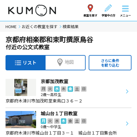
教室を探す
学習中の方
メニュー
HOME
お近くの教室を探す
検索結果
京都府相楽郡和束町撰原鳥谷
付近の公文式教室
さらに条件
地図
リスト
を絞り込む
京都加茂教室
月
火
水
木
金
土
日
2歳～高校生
京都府木津川市加茂町里東鳥口３６－２
城山台１丁目教室
月
火
水
木
金
土
日
0歳～中学生
京都府木津川市城山台１丁目３－１ 城山台１丁目集会所