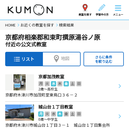
教室を探す
学習中の方
メニュー
HOME
お近くの教室を探す
検索結果
京都府相楽郡和束町撰原湯谷ノ原
付近の公文式教室
さらに条件
地図
リスト
を絞り込む
京都加茂教室
月
火
水
木
金
土
日
2歳～高校生
京都府木津川市加茂町里東鳥口３６－２
城山台１丁目教室
月
火
水
木
金
土
日
0歳～中学生
京都府木津川市城山台１丁目３－１ 城山台１丁目集会所