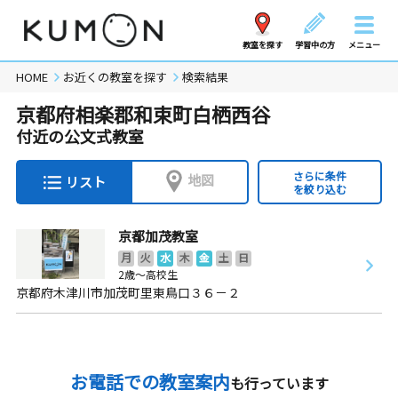
教室を探す
学習中の方
メニュー
HOME
お近くの教室を探す
検索結果
京都府相楽郡和束町白栖西谷
付近の公文式教室
さらに条件
地図
リスト
を絞り込む
京都加茂教室
月
火
水
木
金
土
日
2歳～高校生
京都府木津川市加茂町里東鳥口３６－２
お電話での教室案内
も行っています