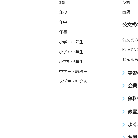
1歳～高校生
3歳
英語
和歌山県橋本市三石台３丁目２６－１
デンカ２Ｆ
年少
国語
年中
公文式
応其教室
年長
月
火
水
木
金
土
公文式
0歳～高校生
小学1・2年生
和歌山県橋本市高野口町名古曽１４４
KUMO
小学3・4年生
どんなも
小学5・6年生
名古曽教室
月
火
水
木
金
土
中学生・高校生
学習
0歳～高校生
大学生・社会人
和歌山県橋本市高野口町名古曽９５１
会費
無料
教室
よく
お問