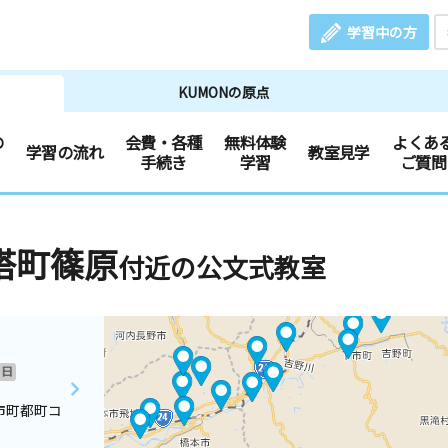
学習中の方
KUMONの原点
の
会費・各種
無料体験
よくあ
学習の流れ
教室見学
手続き
学習
ご質問
塔町篠原
付近の公文式教室
日
市町都町コ