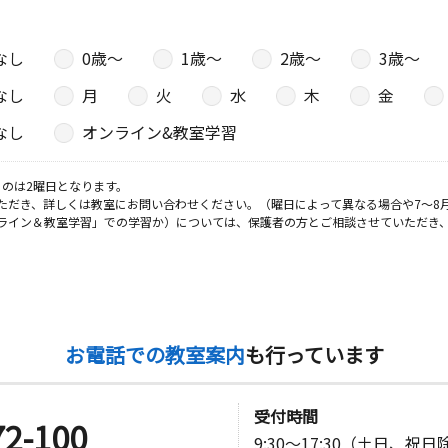
なし
0歳〜
1歳〜
2歳〜
3歳〜
日
なし
月
火
水
木
金
ハイツ１
なし
オンライン&教室学習
のは2曜日となります。
日
ただき、詳しくは教室にお問い合わせください。（曜日によって異なる場合や7～8
ライン＆教室学習」での学習か）については、保護者の方とご相談させていただき
日
お電話での教室案内
も行っています
２０１
受付時間
72-100
日
9:30～17:30（土日、祝