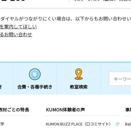
ーダイヤルがつながりにくい場合は、以下からもお問い合わせい
を案内してほしい
日
るお問い合わせ
ビル３階
日
材
会費・
各種手続き
教室検索
日
オ木村
教材ごとの特長
KUMON体験者の声
事
数学
KUMON BUZZ PLACE（口コミサイト）
Ba
日