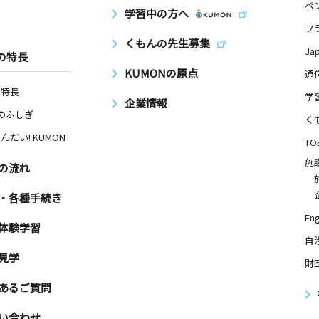
ペ
学習中の方へ
５ キホク
フ
くもんの先生募集
Ja
の特長
KUMONの原点
通
日
の特長
学
企業情報
－２
Nのふしぎ
く
んだい! KUMON
TO
日
施
の流れ
・各種手続き
Eng
体験学習
自
見学
財
あるご質問
い合わせ