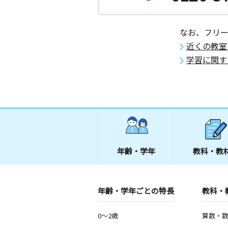
奈良県五條市田園２丁目２－６
なお、フリ
東家教室
近くの教室
月
火
水
木
金
土
1歳～高校生
学習に関す
和歌山県橋本市東家６丁目１－１後藤
小峰台教室
月
火
水
木
金
土
0歳～高校生
和歌山県橋本市小峰台１丁目１９‐４
御幸辻駅前教室
年齢・学年
教科・教
月
火
水
木
金
土
0歳～高校生
和歌山県橋本市御幸辻５６５ パティ
年齢・学年ごとの特長
教科・
紀見北教室
0～2歳
算数・
月
火
水
木
金
土