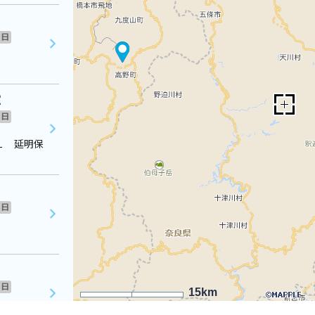
日
室
日
１ 延明保
日
日
15km
化会館