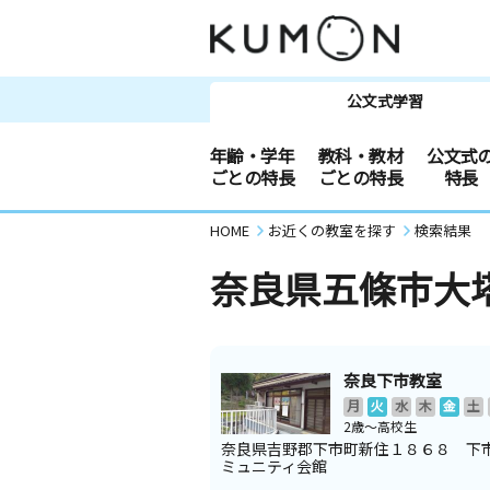
公文式学習
年齢・学年
教科・教材
公文式
ごとの特長
ごとの特長
特長
HOME
お近くの教室を探す
検索結果
奈良県五條市大
奈良下市教室
月
火
水
木
金
土
2歳～高校生
奈良県吉野郡下市町新住１８６８ 下
ミュニティ会館