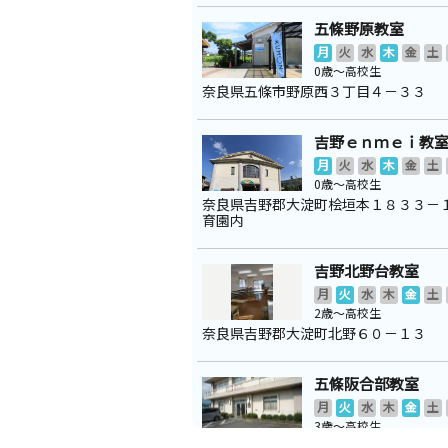
五條野原教室
月
火
水
木
金
土
0歳～高校生
奈良県五條市野原西３丁目４－３３
吉野ｅｎｍｅｉ教
月
火
水
木
金
土
0歳～高校生
奈良県吉野郡大淀町桧垣本１８３３－
育園内
吉野北野台教室
月
火
水
木
金
土
2歳～高校生
奈良県吉野郡大淀町北野６０－１３
五條阪合部教室
月
火
水
木
金
土
3歳～高校生
奈良県五條市中町３５－１ 阪合部文