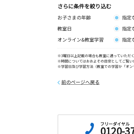
さらに条件を絞り込む
五條北宇智教室
お子さまの年齢
指定
月
火
水
木
金
土
2歳～高校生
教室日
指定
奈良県五條市住川町１６１－３ 住川
Ｆ １０４号室
オンライン&教室学習
指定
高野山教室
※3曜日以上記載の場合も教室に通っていただく
月
火
水
木
金
土
※時間についてはおおよその目安としてご覧い
3歳～高校生
※学習日及び学習方法（教室での学習か「オン
和歌山県伊都郡高野町高野山７３２
前のページへ戻る
隅田中島教室
月
火
水
木
金
土
0歳～高校生
和歌山県橋本市隅田町中島５２－３－
五條田園教室
フリーダイヤル
0120-3
月
火
水
木
金
土
2歳～高校生