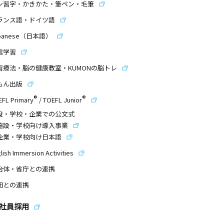
ン習字・かきかた・筆ペン・毛筆
ランス語・ドイツ語
panese（日本語）
信学習
習療法・脳の健康教室・KUMONの脳トレ
もん出版
®
®
EFL Primary
/
TOEFL Junior
設・学校・企業での公文式
施設・学校向け導入事業
企業・学校向け日本語
lish Immersion Activities
治体・省庁との連携
団との連携
社員採用