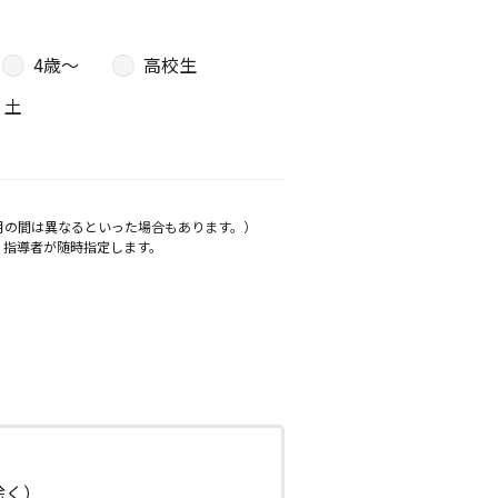
4歳〜
高校生
土
月の間は異なるといった場合もあります。）
、指導者が随時指定します。
日除く）