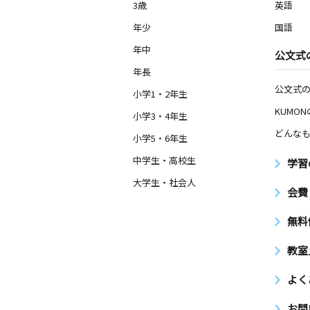
3歳
英語
年少
国語
年中
公文式
年長
公文式
小学1・2年生
KUMO
小学3・4年生
どんなも
小学5・6年生
中学生・高校生
学習
大学生・社会人
会費
無料
教室
よく
お問