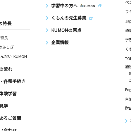
ペ
学習中の方へ
フ
くもんの先生募集
Ja
の特長
KUMONの原点
通
の特長
学
企業情報
Nのふしぎ
く
んだい! KUMON
TO
施
の流れ
・各種手続き
Eng
体験学習
自
見学
財
あるご質問
い合わせ