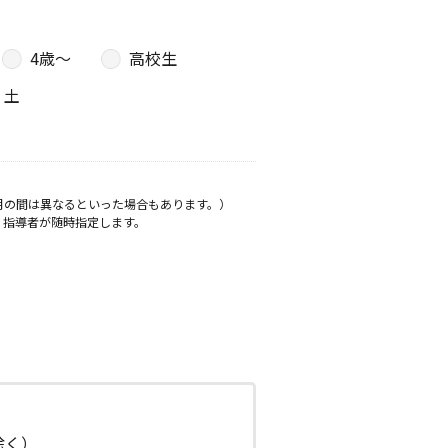
4歳〜
高校生
土
月の間は異なるといった場合もあります。）
、指導者が随時指定します。
日除く）