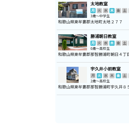
太地教室
月
火
水
木
金
土
3歳～中学生
和歌山県東牟婁郡太地町太地２７７
勝浦朝日教室
月
火
水
木
金
土
0歳～高校生
和歌山県東牟婁郡那智勝浦町朝日４丁
宇久井小前教室
月
火
水
木
金
土
2歳～高校生
和歌山県東牟婁郡那智勝浦町宇久井８