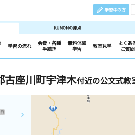
学習中の方
KUMONの原点
の
会費・各種
無料体験
よくあ
学習の流れ
教室見学
手続き
学習
ご質問
郡古座川町宇津木
付近の公文式教
日