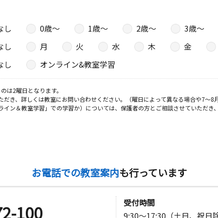
なし
0歳〜
1歳〜
2歳〜
3歳〜
なし
月
火
水
木
金
なし
オンライン&教室学習
のは2曜日となります。
ただき、詳しくは教室にお問い合わせください。（曜日によって異なる場合や7～8
ライン＆教室学習」での学習か）については、保護者の方とご相談させていただき
お電話での教室案内
も行っています
受付時間
72-100
9:30～17:30（土日、祝