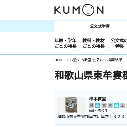
公文式学習
年齢・学年
教科・教材
公文式
ごとの特長
ごとの特長
特長
HOME
お近くの教室を探す
検索結果
和歌山県東牟婁
串本教室
月
火
水
木
金
土
0歳～高校生
和歌山県東牟婁郡串本町串本１８２３