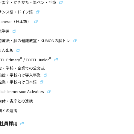
ン習字・かきかた・筆ペン・毛筆
ランス語・ドイツ語
panese（日本語）
信学習
習療法・脳の健康教室・KUMONの脳トレ
もん出版
®
®
EFL Primary
/
TOEFL Junior
設・学校・企業での公文式
施設・学校向け導入事業
企業・学校向け日本語
lish Immersion Activities
治体・省庁との連携
団との連携
社員採用