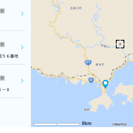
日
日
目５６番地
日
５－８
8km