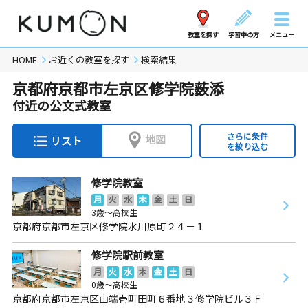
教室を探す
学習中の方
メニュー
HOME
お近くの教室を探す
検索結果
京都府京都市左京区修学院薮添
付近の公文式教室
さらに条件
地図
リスト
を絞り込む
修学院教室
月
火
水
木
金
土
日
3歳～高校生
京都府京都市左京区修学院水川原町２４－１
修学院駅前教室
月
火
水
木
金
土
日
0歳～高校生
京都府京都市左京区山端壱町田町６番地３修学院ビル３Ｆ