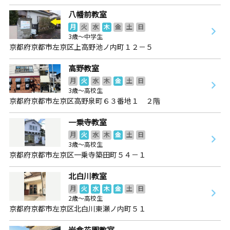
八幡前教室
月
火
水
木
金
土
日
3歳～中学生
京都府京都市左京区上高野池ノ内町１２－５
高野教室
月
火
水
木
金
土
日
3歳～高校生
京都府京都市左京区高野泉町６３番地１ ２階
一乗寺教室
月
火
水
木
金
土
日
3歳～高校生
京都府京都市左京区一乗寺築田町５４－１
北白川教室
月
火
水
木
金
土
日
2歳～高校生
京都府京都市左京区北白川東瀬ノ内町５１
岩倉花園教室