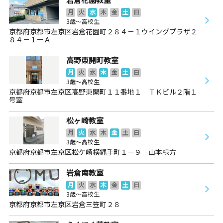
月
火
水
木
金
土
日
3歳～高校生
京都府京都市左京区岩倉花園町２８４－１ウイングプラザ２
８４－１ーＡ
高野東開町教室
月
火
水
木
金
土
日
3歳～高校生
京都府京都市左京区高野東開町１１番地１ ＴＫビル２階１
号室
松ヶ崎教室
月
火
水
木
金
土
日
3歳～高校生
京都府京都市左京区松ケ崎横縄手町１－９ 山本様方
岩倉南教室
月
火
水
木
金
土
日
3歳～高校生
京都府京都市左京区岩倉三笠町２８