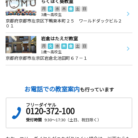
らくほく葵教室
月
火
水
木
金
土
日
3歳～高校生
京都府京都市左京区下鴨東本町２５ ワールドダックビル２
０１
岩倉はたえだ教室
月
火
水
木
金
土
日
1歳～高校生
京都府京都市左京区岩倉北池田町６７－１
お電話での教室案内
も行っています
フリーダイヤル
0120-372-100
受付時間
9:30～17:30（土日、祝日除く）