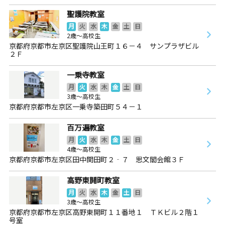
聖護院教室
月
火
水
木
金
土
日
2歳～高校生
京都府京都市左京区聖護院山王町１６－４ サンプラザビル
２Ｆ
一乗寺教室
月
火
水
木
金
土
日
3歳～高校生
京都府京都市左京区一乗寺築田町５４－１
百万遍教室
月
火
水
木
金
土
日
4歳～高校生
京都府京都市左京区田中関田町２‐７ 思文閣会館３Ｆ
高野東開町教室
月
火
水
木
金
土
日
3歳～高校生
京都府京都市左京区高野東開町１１番地１ ＴＫビル２階１
号室