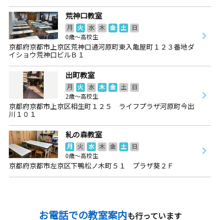
荒神口教室
月
火
水
木
金
土
日
0歳～高校生
京都府京都市上京区荒神口通河原町東入亀屋町１２３番地ダ
イショウ荒神口ビルＢ１
出町教室
月
火
水
木
金
土
日
2歳～高校生
京都府京都市上京区相生町１２５ ライフプラザ河原町今出
川１０１
糺の森教室
月
火
水
木
金
土
日
0歳～高校生
京都府京都市左京区下鴨松ノ木町５１ プラザ葵２Ｆ
お電話での教室案内
も行っています