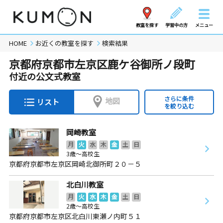
教室を探す
学習中の方
メニュー
HOME
お近くの教室を探す
検索結果
京都府京都市左京区鹿ケ谷御所ノ段町
付近の公文式教室
さらに条件
地図
リスト
を絞り込む
岡崎教室
月
火
水
木
金
土
日
3歳～高校生
京都府京都市左京区岡崎北御所町２０－５
北白川教室
月
火
水
木
金
土
日
2歳～高校生
京都府京都市左京区北白川東瀬ノ内町５１