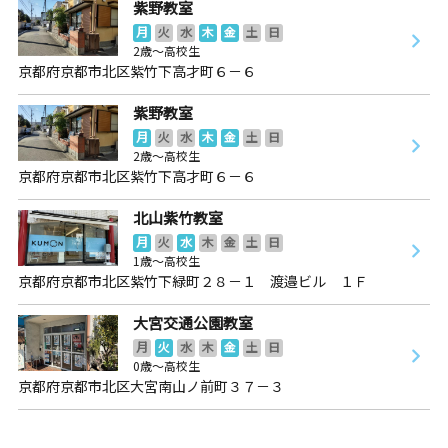
紫野教室
月
火
水
木
金
土
日
2歳～高校生
京都府京都市北区紫竹下高才町６－６
紫野教室
月
火
水
木
金
土
日
2歳～高校生
京都府京都市北区紫竹下高才町６－６
北山紫竹教室
月
火
水
木
金
土
日
1歳～高校生
京都府京都市北区紫竹下緑町２８－１ 渡邉ビル １Ｆ
大宮交通公園教室
月
火
水
木
金
土
日
0歳～高校生
京都府京都市北区大宮南山ノ前町３７－３