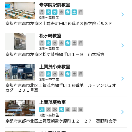
修学院駅前教室
月
火
水
木
金
土
日
0歳～高校生
京都府京都市左京区山端壱町田町６番地３修学院ビル３Ｆ
松ヶ崎教室
月
火
水
木
金
土
日
3歳～高校生
京都府京都市左京区松ケ崎横縄手町１－９ 山本様方
上賀茂小東教室
月
火
水
木
金
土
日
3歳～中学生
京都府京都市北区上賀茂向縄手町１６番地 ル・アンジュオ
カダ ２０１号室
上賀茂葵教室
月
火
水
木
金
土
日
3歳～高校生
京都府京都市北区上賀茂朝露ケ原町１２－２７ 葵野町会所