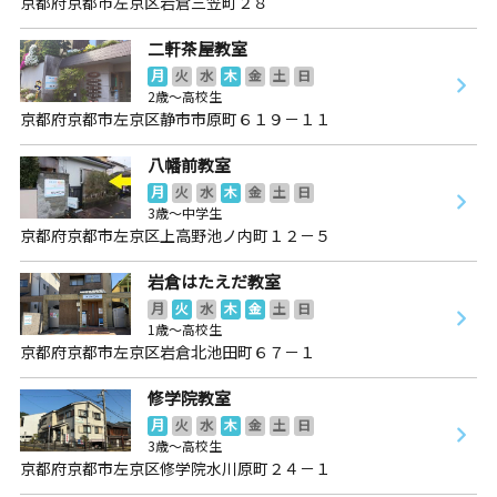
京都府京都市左京区岩倉三笠町２８
二軒茶屋教室
月
火
水
木
金
土
日
2歳～高校生
京都府京都市左京区静市市原町６１９－１１
八幡前教室
月
火
水
木
金
土
日
3歳～中学生
京都府京都市左京区上高野池ノ内町１２－５
岩倉はたえだ教室
月
火
水
木
金
土
日
1歳～高校生
京都府京都市左京区岩倉北池田町６７－１
修学院教室
月
火
水
木
金
土
日
3歳～高校生
京都府京都市左京区修学院水川原町２４－１