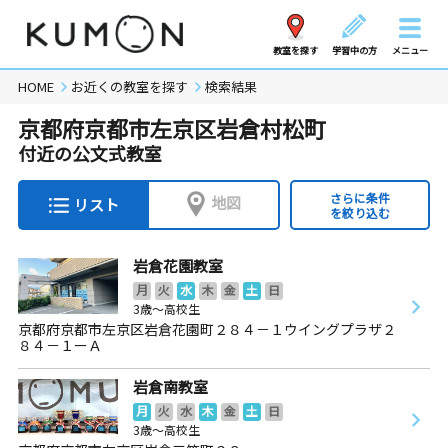
教室を探す
学習中の方
メニュー
HOME
お近くの教室を探す
検索結果
京都府京都市左京区岩倉村松町
付近の公文式教室
さらに条件
地図
リスト
を絞り込む
岩倉花園教室
月
火
水
木
金
土
日
3歳～高校生
京都府京都市左京区岩倉花園町２８４－１ウイングプラザ２
８４－１ーＡ
岩倉南教室
月
火
水
木
金
土
日
3歳～高校生