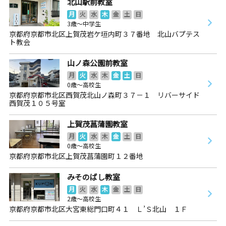
北山駅前教室
月
火
水
木
金
土
日
3歳～中学生
京都府京都市北区上賀茂岩ケ垣内町３７番地 北山バプテス
ト教会
山ノ森公園前教室
月
火
水
木
金
土
日
0歳～高校生
京都府京都市北区西賀茂北山ノ森町３７－１ リバーサイド
西賀茂１０５号室
上賀茂菖蒲園教室
月
火
水
木
金
土
日
0歳～高校生
京都府京都市北区上賀茂菖蒲園町１２番地
みそのばし教室
月
火
水
木
金
土
日
2歳～高校生
京都府京都市北区大宮東総門口町４１ Ｌ’Ｓ北山 １Ｆ