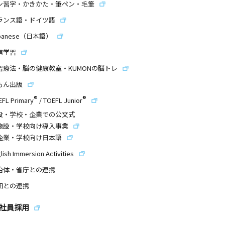
ン習字・かきかた・筆ペン・毛筆
ランス語・ドイツ語
panese（日本語）
信学習
習療法・脳の健康教室・KUMONの脳トレ
もん出版
®
®
EFL Primary
/
TOEFL Junior
設・学校・企業での公文式
施設・学校向け導入事業
企業・学校向け日本語
lish Immersion Activities
治体・省庁との連携
団との連携
社員採用