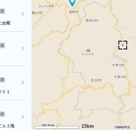
日
化会館
日
日
２０１
日
ビル３階
15km