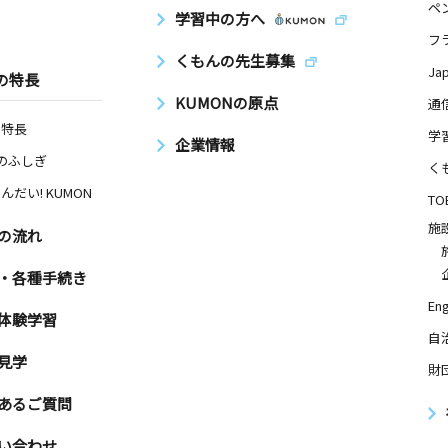
ペ
学習中の方へ
フ
くもんの先生募集
Ja
の特長
KUMONの原点
通
の特長
学
企業情報
Nのふしぎ
く
んだい! KUMON
TO
施
の流れ
・各種手続き
Eng
体験学習
自
見学
財
あるご質問
い合わせ