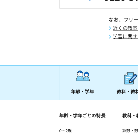
笠田教室
月
火
水
木
金
土
なお、フリ
2歳～高校生
和歌山県伊都郡かつらぎ町笠田東９８
近くの教室
丸ビル１０１
学習に関す
熊野赤坂教室
月
火
水
木
金
土
0歳～高校生
三重県熊野市井戸町７８５－５
年齢・学年
教科・教
年齢・学年ごとの特長
教科・
0～2歳
算数・