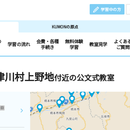
学習中の方
KUMONの原点
の
会費・各種
無料体験
よくあ
学習の流れ
教室見学
手続き
学習
ご質問
津川村上野地
付近の公文式教室
日