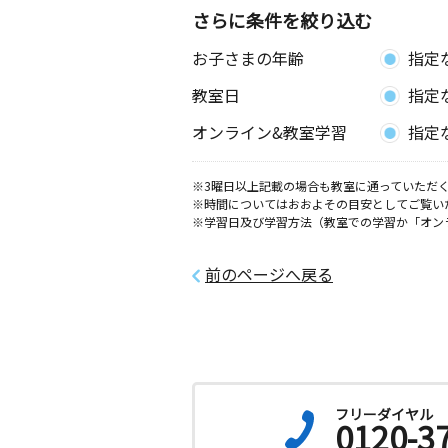
小峰台教室
さらに条件を絞り込む
月
火
水
木
金
土
お子さまの年齢
指定
0歳～高校生
和歌山県橋本市小峰台１丁目１９‐４
教室日
指定
御幸辻駅前教室
オンライン&教室学習
指定
月
火
水
木
金
土
0歳～高校生
※3曜日以上記載の場合も教室に通っていただく
和歌山県橋本市御幸辻５６５ パティ
※時間についてはおおよその目安としてご覧い
※学習日及び学習方法（教室での学習か「オン
応其教室
月
火
水
木
金
土
前のページへ戻る
0歳～高校生
和歌山県橋本市高野口町名古曽１４４
名古曽教室
月
火
水
木
金
土
0歳～高校生
フリーダイヤル
和歌山県橋本市高野口町名古曽９５１
0120-3