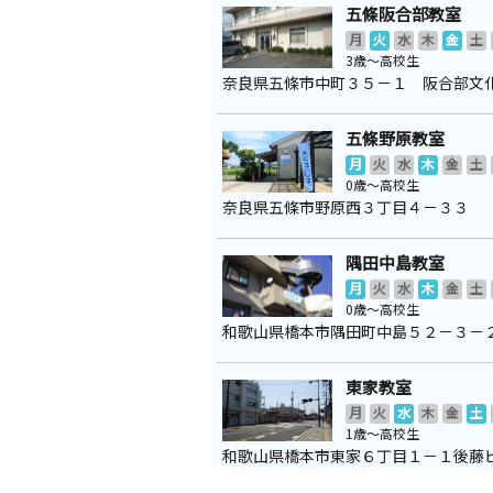
五條阪合部教室
月
火
水
木
金
土
3歳～高校生
奈良県五條市中町３５－１ 阪合部文
五條野原教室
月
火
水
木
金
土
0歳～高校生
奈良県五條市野原西３丁目４－３３
隅田中島教室
月
火
水
木
金
土
0歳～高校生
和歌山県橋本市隅田町中島５２－３－
東家教室
月
火
水
木
金
土
1歳～高校生
和歌山県橋本市東家６丁目１－１後藤