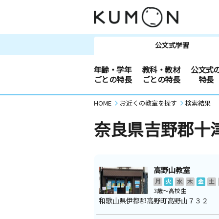
公文式学習
年齢・学年
教科・教材
公文式
ごとの特長
ごとの特長
特長
HOME
お近くの教室を探す
検索結果
奈良県吉野郡十
高野山教室
月
火
水
木
金
土
3歳～高校生
和歌山県伊都郡高野町高野山７３２