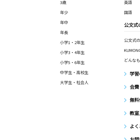
3歳
英語
年少
国語
年中
公文式
年長
公文式
小学1・2年生
KUMO
小学3・4年生
どんなも
小学5・6年生
中学生・高校生
学習
大学生・社会人
会費
無料
教室
よく
お問