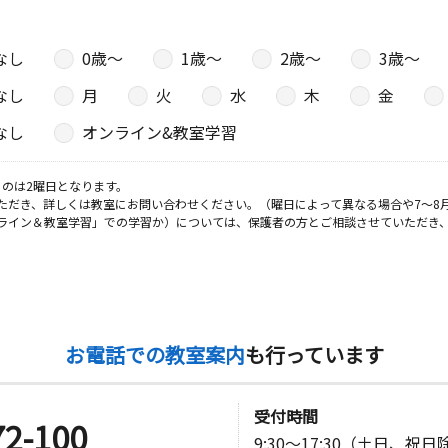
日
なし
0歳〜
1歳〜
2歳〜
3歳〜
なし
月
火
水
木
金
なし
オンライン&教室学習
日
のは2曜日となります。
オ木村
ただき、詳しくは教室にお問い合わせください。（曜日によって異なる場合や7～8
ライン＆教室学習」での学習か）については、保護者の方とご相談させていただき
日
－２
お電話での教室案内
も行っています
日
受付時間
72-100
9:30～17:30（土日、祝