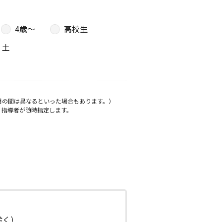
4歳〜
高校生
土
月の間は異なるといった場合もあります。）
、指導者が随時指定します。
日除く）