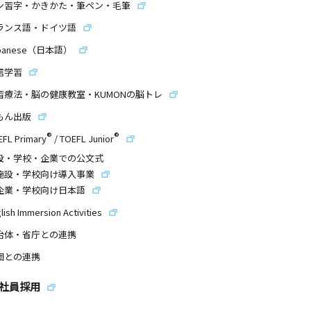
ン習字・かきかた・筆ペン・毛筆
ランス語・ドイツ語
panese（日本語）
信学習
習療法・脳の健康教室・KUMONの脳トレ
もん出版
®
®
EFL Primary
/
TOEFL Junior
設・学校・企業での公文式
施設・学校向け導入事業
企業・学校向け日本語
lish Immersion Activities
治体・省庁との連携
団との連携
社員採用