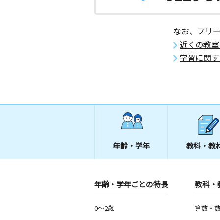
修学院駅前教室
月
火
水
木
金
土
0歳～高校生
なお、フリ
京都府京都市左京区山端壱町田町６番
ビル３Ｆ
近くの教室
学習に関す
北大路駅前教室
月
火
水
木
金
土
0歳～高校生
京都府京都市北区小山下内河原町８１
ビル２Ｆ２０１号室
上賀茂小東教室
月
火
水
木
金
土
年齢・学年
教科・教
3歳～中学生
京都府京都市北区上賀茂向縄手町１６
アンジュオカダ ２０１号室
年齢・学年ごとの特長
教科・
一乗寺教室
月
火
水
木
金
土
0～2歳
算数・
3歳～高校生