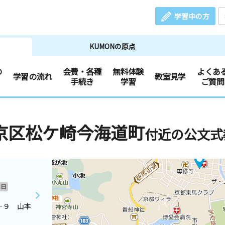
学習中の方
KUMONの原点
の
会費・各種
無料体験
よくあ
学習の流れ
教室見学
手続き
学習
ご質問
京区松ケ崎今海道町
付近の公文式
日
－９ 山本