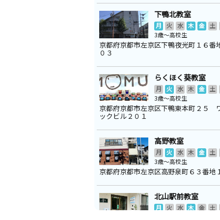
下鴨北教室
月
火
水
木
金
土
3歳～高校生
京都府京都市左京区下鴨夜光町１６番
０３
らくほく葵教室
月
火
水
木
金
土
3歳～高校生
京都府京都市左京区下鴨東本町２５ 
ックビル２０１
高野教室
月
火
水
木
金
土
3歳～高校生
京都府京都市左京区高野泉町６３番地
北山駅前教室
月
火
水
木
金
土
3歳～中学生