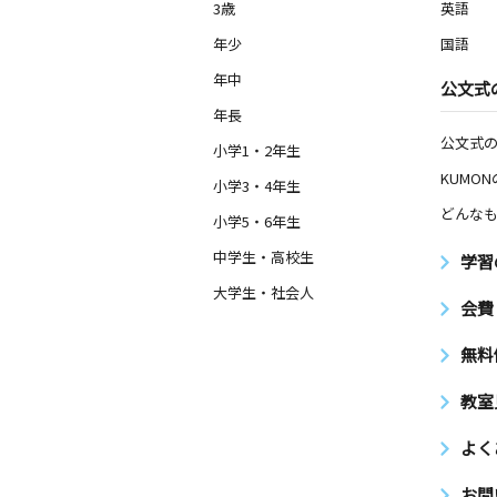
京都府京都市左京区一乗寺築田町５４
3歳
英語
年少
国語
修学院教室
年中
公文式
月
火
水
木
金
土
3歳～高校生
年長
京都府京都市左京区修学院水川原町２
公文式
小学1・2年生
KUMO
小学3・4年生
鞍馬口教室
月
火
水
木
どんなも
金
土
小学5・6年生
3歳～高校生
京都府京都市北区長乗東町２０４－４
中学生・高校生
学習
大学生・社会人
会費
八幡前教室
月
火
水
木
金
土
無料
3歳～中学生
京都府京都市左京区上高野池ノ内町１
教室
よく
お問