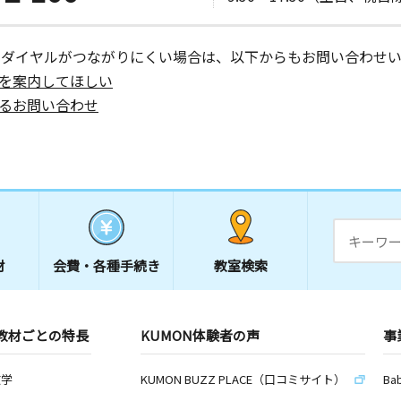
日
ーダイヤルがつながりにくい場合は、以下からもお問い合わせい
地３修学院
を案内してほしい
るお問い合わせ
日
番地 栄研
日
材
会費・
各種手続き
教室検索
番地 ル・
教材ごとの特長
KUMON体験者の声
事
日
数学
KUMON BUZZ PLACE（口コミサイト）
Ba