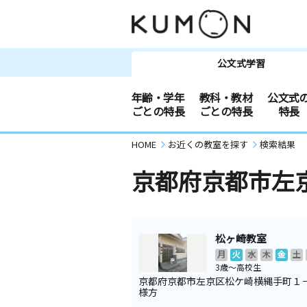
公文式学習
年齢・学年
教科・教材
公文式
ごとの特長
ごとの特長
特長
HOME
お近くの教室を探す
検索結果
京都府京都市左
松ヶ崎教室
月
火
水
木
金
土
3歳～高校生
京都府京都市左京区松ケ崎横縄手町１
様方