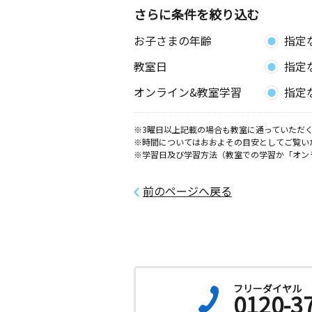
京都府京都市北区上賀茂岩ケ垣内町３
さらに条件を絞り込む
山バプテスト教会
お子さまの年齢
指定
高野東開町教室
教室日
指定
月
火
水
木
金
土
3歳～高校生
オンライン&教室学習
指定
京都府京都市左京区高野東開町１１番
ビル２階１号室
※3曜日以上記載の場合も教室に通っていただく
※時間についてはおおよその目安としてご覧い
糺の森教室
※学習日及び学習方法（教室での学習か「オン
月
火
水
木
金
土
0歳～高校生
京都府京都市左京区下鴨松ノ木町５１
前のページへ戻る
２Ｆ
岩倉はたえだ教室
月
火
水
木
金
土
1歳～高校生
京都府京都市左京区岩倉北池田町６７
フリーダイヤル
0120-3