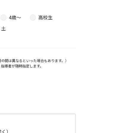
4歳〜
高校生
土
月の間は異なるといった場合もあります。）
、指導者が随時指定します。
日除く）