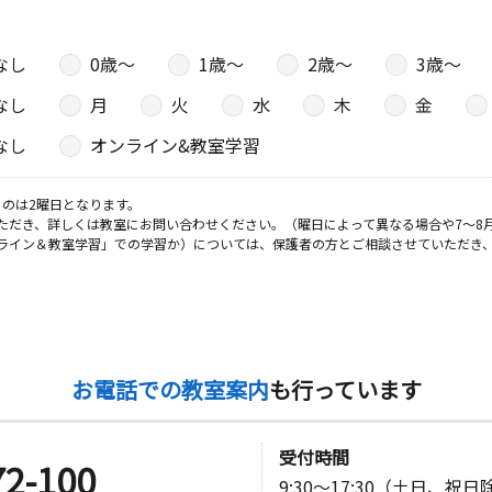
７番地 北
なし
0歳〜
1歳〜
2歳〜
3歳〜
なし
月
火
水
木
金
日
なし
オンライン&教室学習
地１ ＴＫ
のは2曜日となります。
ただき、詳しくは教室にお問い合わせください。（曜日によって異なる場合や7～8
ライン＆教室学習」での学習か）については、保護者の方とご相談させていただき
日
 プラザ葵
お電話での教室案内
も行っています
日
－１
受付時間
72-100
9:30～17:30（土日、祝