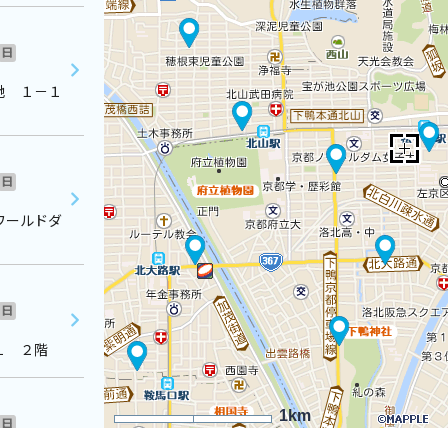
日
地 １－１
日
ワールドダ
日
１ ２階
1km
日