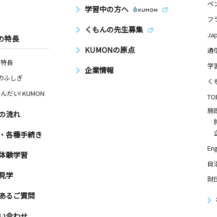
－１
ペ
学習中の方へ
フ
くもんの先生募集
Ja
の特長
日
KUMONの原点
通
４－１
の特長
学
企業情報
Nのふしぎ
く
んだい! KUMON
日
TO
施
の流れ
・各種手続き
日
Eng
体験学習
自
２－５
見学
財
あるご質問
い合わせ