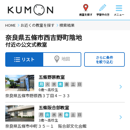
教室を探す
学習中の方
メニュー
HOME
お近くの教室を探す
検索結果
奈良県五條市西吉野町陰地
付近の公文式教室
さらに条件
地図
リスト
を絞り込む
五條野原教室
月
火
水
木
金
土
日
0歳～高校生
奈良県五條市野原西３丁目４－３３
五條阪合部教室
月
火
水
木
金
土
日
3歳～高校生
奈良県五條市中町３５－１ 阪合部文化会館