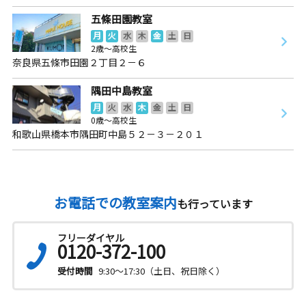
五條田園教室
月
火
水
木
金
土
日
2歳～高校生
奈良県五條市田園２丁目２－６
隅田中島教室
月
火
水
木
金
土
日
0歳～高校生
和歌山県橋本市隅田町中島５２－３－２０１
お電話での教室案内
も行っています
フリーダイヤル
0120-372-100
受付時間
9:30～17:30（土日、祝日除く）