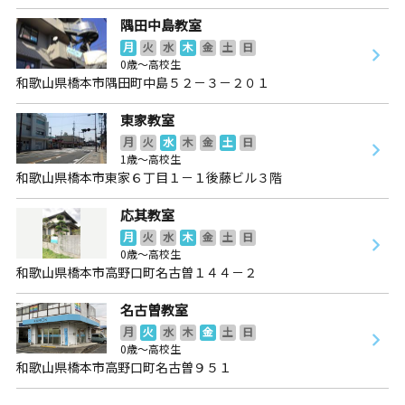
隅田中島教室
月
火
水
木
金
土
日
0歳～高校生
和歌山県橋本市隅田町中島５２－３－２０１
東家教室
月
火
水
木
金
土
日
1歳～高校生
和歌山県橋本市東家６丁目１－１後藤ビル３階
応其教室
月
火
水
木
金
土
日
0歳～高校生
和歌山県橋本市高野口町名古曽１４４－２
名古曽教室
月
火
水
木
金
土
日
0歳～高校生
和歌山県橋本市高野口町名古曽９５１