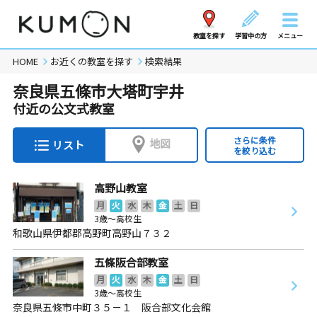
教室を探す
学習中の方
メニュー
HOME
お近くの教室を探す
検索結果
奈良県五條市大塔町宇井
付近の公文式教室
さらに条件
地図
リスト
を絞り込む
高野山教室
月
火
水
木
金
土
日
3歳～高校生
和歌山県伊都郡高野町高野山７３２
五條阪合部教室
月
火
水
木
金
土
日
3歳～高校生
奈良県五條市中町３５－１ 阪合部文化会館