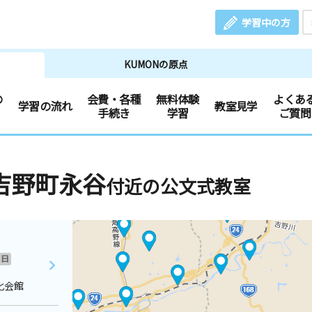
学習中の方
KUMONの原点
の
会費・各種
無料体験
よくあ
学習の流れ
教室見学
手続き
学習
ご質問
吉野町永谷
付近の公文式教室
日
化会館