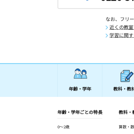
応其教室
月
火
なお、フリ
水
木
金
土
0歳～高校生
近くの教室
和歌山県橋本市高野口町名古曽１４４
学習に関す
年齢・学年
教科・教
年齢・学年ごとの特長
教科・
0～2歳
算数・