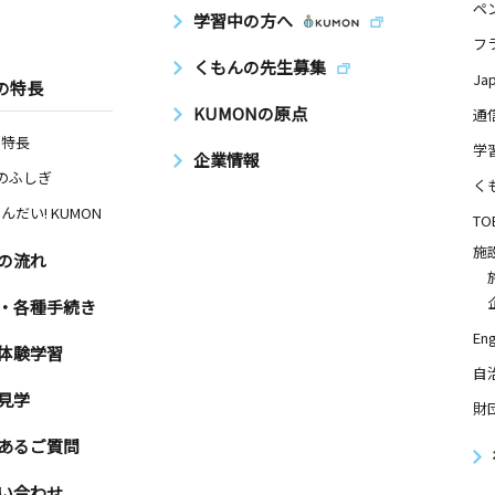
ペ
学習中の方へ
フ
くもんの先生募集
Ja
の特長
KUMONの原点
通
の特長
学
企業情報
Nのふしぎ
く
んだい! KUMON
TO
施
の流れ
・各種手続き
Eng
体験学習
自
見学
財
あるご質問
い合わせ