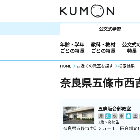
公文式学習
年齢・学年
教科・教材
公文式
ごとの特長
ごとの特長
特長
HOME
お近くの教室を探す
検索結果
奈良県五條市西
五條阪合部教室
月
火
水
木
金
土
3歳～高校生
奈良県五條市中町３５－１ 阪合部文