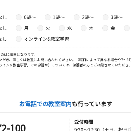
日
なし
0歳〜
1歳〜
2歳〜
3歳〜
ビル３階
なし
月
火
水
木
金
なし
オンライン&教室学習
日
のは2曜日となります。
ただき、詳しくは教室にお問い合わせください。（曜日によって異なる場合や7～8
ライン＆教室学習」での学習か）については、保護者の方とご相談させていただき
日
オ木村
お電話での教室案内
も行っています
日
受付時間
５ キホク
72-100
9:30～17:30（土日、祝