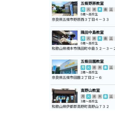
五條野原教室
月
火
水
木
金
土
0歳～高校生
奈良県五條市野原西３丁目４－３３
隅田中島教室
月
火
水
木
金
土
0歳～高校生
和歌山県橋本市隅田町中島５２－３－
五條田園教室
月
火
水
木
金
土
2歳～高校生
奈良県五條市田園２丁目２－６
高野山教室
月
火
水
木
金
土
3歳～高校生
和歌山県伊都郡高野町高野山７３２