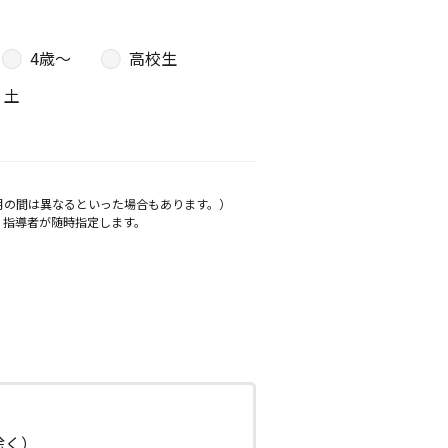
4歳〜
高校生
土
月の間は異なるといった場合もあります。）
、指導者が随時指定します。
日除く）