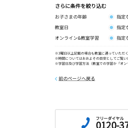
東家教室
さらに条件を絞り込む
月
火
水
木
金
土
お子さまの年齢
指定
1歳～高校生
和歌山県橋本市東家６丁目１－１後藤
教室日
指定
小峰台教室
オンライン&教室学習
指定
月
火
水
木
金
土
0歳～高校生
※3曜日以上記載の場合も教室に通っていただく
和歌山県橋本市小峰台１丁目１９‐４
※時間についてはおおよその目安としてご覧い
※学習日及び学習方法（教室での学習か「オン
御幸辻駅前教室
月
火
水
木
金
土
前のページへ戻る
0歳～高校生
和歌山県橋本市御幸辻５６５ パティ
紀見北教室
月
火
水
木
金
土
1歳～高校生
フリーダイヤル
和歌山県橋本市三石台３丁目２６－１
0120-3
デンカ２Ｆ