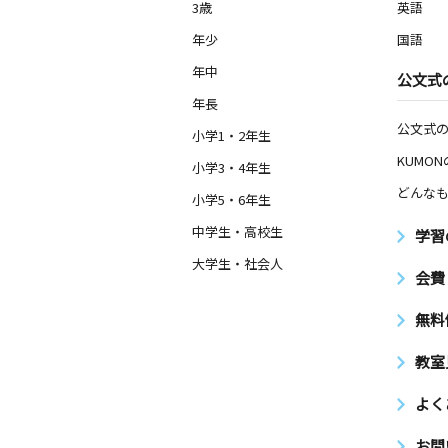
3歳
英語
年少
国語
年中
公文式
年長
公文式
小学1・2年生
KUMO
小学3・4年生
どんなも
小学5・6年生
中学生・高校生
学習
大学生・社会人
会費
無料
教室
よく
お問