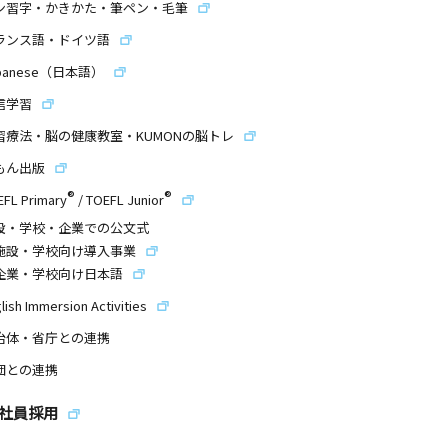
ン習字・かきかた・筆ペン・毛筆
ランス語・ドイツ語
panese（日本語）
信学習
習療法・脳の健康教室・KUMONの脳トレ
もん出版
®
®
EFL Primary
/
TOEFL Junior
設・学校・企業での公文式
施設・学校向け導入事業
企業・学校向け日本語
lish Immersion Activities
治体・省庁との連携
団との連携
社員採用