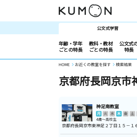
公文式学習
年齢・学年
教科・教材
公文式
ごとの特長
ごとの特長
特長
HOME
お近くの教室を探す
検索結果
京都府長岡京市
神足南教室
月
火
水
木
金
土
4歳～高校生
京都府長岡京市東神足２丁目１５－１