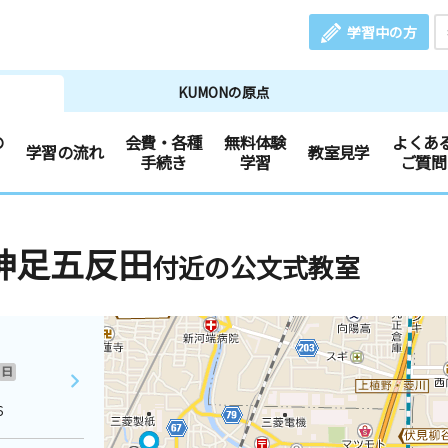
学習中の方
KUMONの原点
の
会費・各種
無料体験
よくあ
学習の流れ
教室見学
手続き
学習
ご質問
神足五反田
付近の公文式教室
日
６