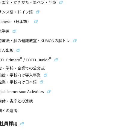
ン習字・かきかた・筆ペン・毛筆
ランス語・ドイツ語
panese（日本語）
信学習
習療法・脳の健康教室・KUMONの脳トレ
もん出版
®
®
EFL Primary
/
TOEFL Junior
設・学校・企業での公文式
施設・学校向け導入事業
企業・学校向け日本語
lish Immersion Activities
治体・省庁との連携
団との連携
社員採用