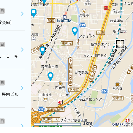
日
淀会館）
日
１－１ キ
日
 坪内ビル
日
1km
丘公民館２