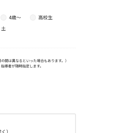
4歳〜
高校生
土
月の間は異なるといった場合もあります。）
、指導者が随時指定します。
日除く）