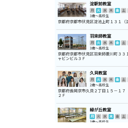
淀駅前教室
月
火
水
木
金
土
3歳～高校生
京都府京都市伏見区淀池上町１３１（
羽束師教室
月
火
水
木
金
土
3歳～高校生
京都府京都市伏見区羽束師菱川町３３
ャビンビル３Ｆ
久貝教室
月
火
水
木
金
土
2歳～高校生
京都府長岡京市久貝２丁目１５－１７
２Ｆ
緑が丘教室
月
火
水
木
金
土
3歳～高校生
京都府長岡京市緑が丘２４－１１緑が