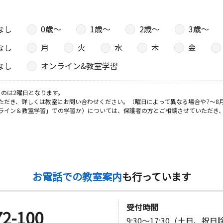
なし
0歳〜
1歳〜
2歳〜
3歳〜
日
なし
月
火
水
木
金
氷川ビル２
なし
オンライン&教室学習
のは2曜日となります。
ただき、詳しくは教室にお問い合わせください。（曜日によって異なる場合や7～8
日
ライン＆教室学習」での学習か）については、保護者の方とご相談させていただき
シャレード
日
お電話での教室案内
も行っています
コンフォー
受付時間
72-100
9:30～17:30（土日、祝