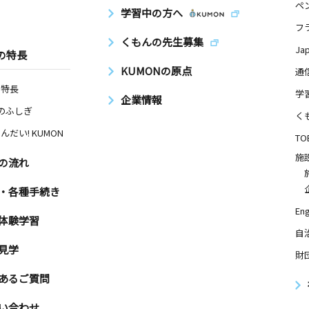
ペ
学習中の方へ
フ
くもんの先生募集
Ja
の特長
KUMONの原点
通
の特長
学
企業情報
Nのふしぎ
く
んだい! KUMON
TO
施
の流れ
・各種手続き
Eng
体験学習
自
見学
財
あるご質問
い合わせ