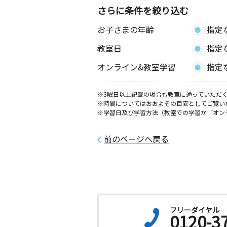
階
さらに条件を絞り込む
お子さまの年齢
指定
長岡天神教室
月
火
水
木
金
土
教室日
指定
3歳～高校生
京都府長岡京市開田３丁目３－１２ 
オンライン&教室学習
指定
階
※3曜日以上記載の場合も教室に通っていただく
開田教室
※時間についてはおおよその目安としてご覧い
月
火
水
木
金
土
※学習日及び学習方法（教室での学習か「オン
3歳～高校生
京都府長岡京市開田４丁目９－１２ 
ビル２階
前のページへ戻る
久我の杜教室
月
火
水
木
金
土
3歳～高校生
京都府京都市伏見区久我東町６－３０
ト久我２０１号
フリーダイヤル
0120-3