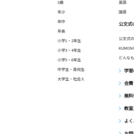
3歳
英語
年少
国語
年中
公文式
年長
公文式
小学1・2年生
KUMO
小学3・4年生
どんなも
小学5・6年生
中学生・高校生
学習
大学生・社会人
会費
無料
教室
よく
お問