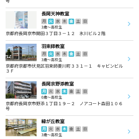
号
長岡天神教室
月
火
水
木
金
土
日
3歳～高校生
京都府長岡京市開田３丁目３－１２ 氷川ビル２階
羽束師教室
月
火
水
木
金
土
日
3歳～高校生
京都府京都市伏見区羽束師菱川町３３１－１ キャビンビル
３Ｆ
長岡京野添教室
月
火
水
木
金
土
日
0歳～高校生
京都府長岡京市野添１丁目１９－２ ノアコート森田１０６
号
緑が丘教室
月
火
水
木
金
土
日
3歳～高校生