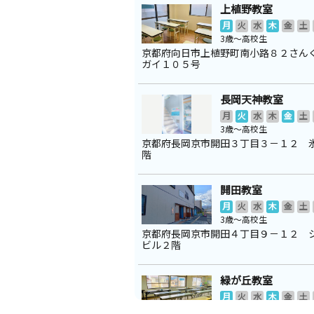
上植野教室
月
火
水
木
金
土
3歳～高校生
京都府向日市上植野町南小路８２さん
ガイ１０５号
長岡天神教室
月
火
水
木
金
土
3歳～高校生
京都府長岡京市開田３丁目３－１２ 
階
開田教室
月
火
水
木
金
土
3歳～高校生
京都府長岡京市開田４丁目９－１２ 
ビル２階
緑が丘教室
月
火
水
木
金
土
3歳～高校生