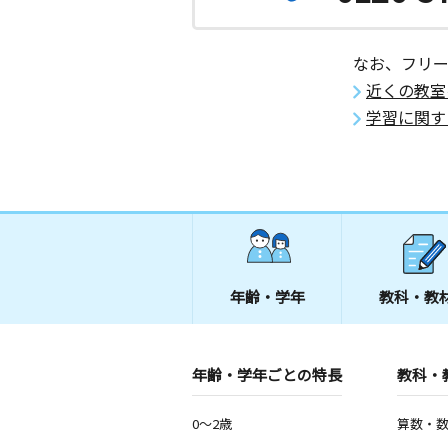
久貝教室
月
火
水
木
金
土
なお、フリ
2歳～高校生
京都府長岡京市久貝２丁目１５－１７
近くの教室
２Ｆ
学習に関す
今里教室
月
火
水
木
金
土
2歳～高校生
京都府長岡京市今里３丁目８－６
長岡京八条が丘教
月
火
水
木
金
土
年齢・学年
教科・教
2歳～高校生
京都府長岡京市八条が丘１丁目８天神
事務所２階
年齢・学年ごとの特長
教科・
0～2歳
算数・