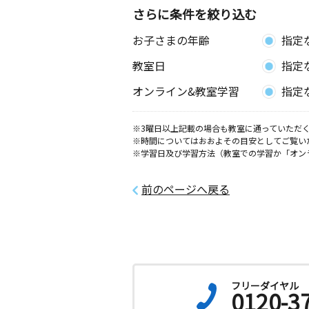
京都府長岡京市緑が丘２４－１１緑が
さらに条件を絞り込む
階
お子さまの年齢
指定
羽束師教室
教室日
指定
月
火
水
木
金
土
3歳～高校生
オンライン&教室学習
指定
京都府京都市伏見区羽束師菱川町３３
ャビンビル３Ｆ
※3曜日以上記載の場合も教室に通っていただく
※時間についてはおおよその目安としてご覧い
西向日駅前教室
※学習日及び学習方法（教室での学習か「オン
月
火
水
木
金
土
2歳～高校生
京都府向日市上植野町南開２４－３０
前のページへ戻る
ヤルハイツ２Ｆ
長岡京野添教室
月
火
水
木
金
土
0歳～高校生
京都府長岡京市野添１丁目１９－２ 
フリーダイヤル
森田１０６号
0120-3