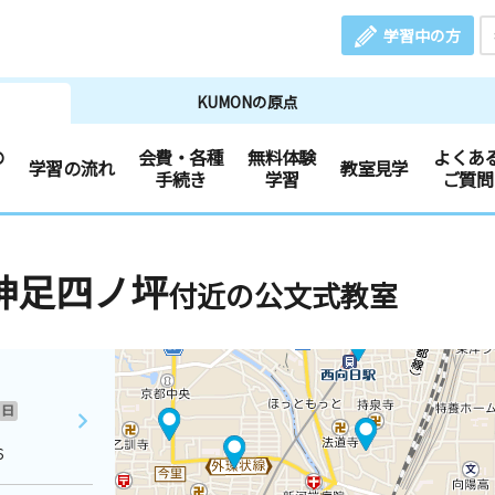
学習中の方
KUMONの原点
の
会費・各種
無料体験
よくあ
学習の流れ
教室見学
手続き
学習
ご質問
神足四ノ坪
付近の公文式教室
日
６