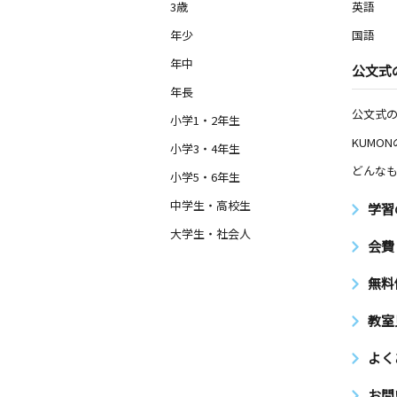
3歳
英語
年少
国語
年中
公文式
年長
公文式
小学1・2年生
KUMO
小学3・4年生
どんなも
小学5・6年生
中学生・高校生
学習
大学生・社会人
会費
無料
教室
よく
お問