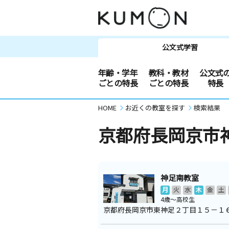
公文式学習
年齢・学年
教科・教材
公文式
ごとの特長
ごとの特長
特長
HOME
お近くの教室を探す
検索結果
京都府長岡京市
神足南教室
月
火
水
木
金
土
4歳～高校生
京都府長岡京市東神足２丁目１５－１