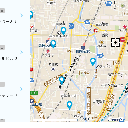
日
ぐりーんナ
日
氷川ビル２
日
シャレード
1km
日