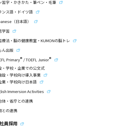
ン習字・かきかた・筆ペン・毛筆
ランス語・ドイツ語
panese（日本語）
信学習
習療法・脳の健康教室・KUMONの脳トレ
もん出版
®
®
EFL Primary
/
TOEFL Junior
設・学校・企業での公文式
施設・学校向け導入事業
企業・学校向け日本語
lish Immersion Activities
治体・省庁との連携
団との連携
社員採用