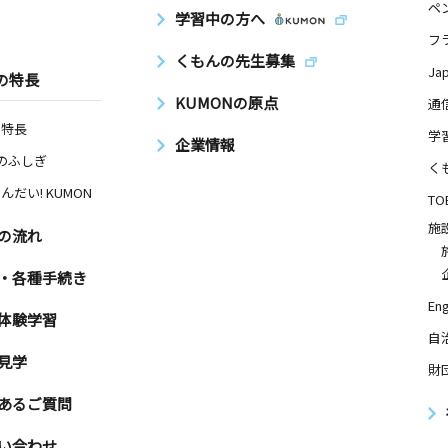
ペ
学習中の方へ
フ
くもんの先生募集
Ja
の特長
KUMONの原点
通
の特長
学
企業情報
Nのふしぎ
く
んだい! KUMON
TO
施
の流れ
・各種手続き
Eng
体験学習
自
見学
財
あるご質問
い合わせ