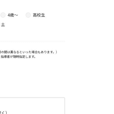
4歳〜
高校生
土
月の間は異なるといった場合もあります。）
、指導者が随時指定します。
日除く）