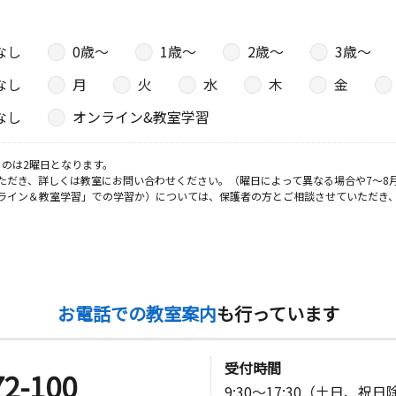
丘公民館２
なし
0歳〜
1歳〜
2歳〜
3歳〜
なし
月
火
水
木
金
日
なし
オンライン&教室学習
１－１ キ
のは2曜日となります。
ただき、詳しくは教室にお問い合わせください。（曜日によって異なる場合や7～8
ライン＆教室学習」での学習か）については、保護者の方とご相談させていただき
日
 向日ロイ
お電話での教室案内
も行っています
日
ノアコート
受付時間
72-100
9:30～17:30（土日、祝