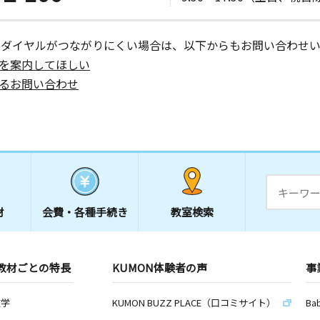
日
ーダイヤルがつながりにくい場合は、以下からもお問い合わせい
 坪内ビル
を案内してほしい
るお問い合わせ
日
室
日
材
会費・
各種手続き
教室検索
ハイツ管理
教材ごとの特長
KUMON体験者の声
事
数学
KUMON BUZZ PLACE（口コミサイト）
Ba