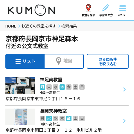
教室を探す
学習中の方
メニュー
HOME
お近くの教室を探す
検索結果
京都府長岡京市神足森本
付近の公文式教室
さらに条件
地図
リスト
を絞り込む
神足南教室
月
火
水
木
金
土
日
4歳～高校生
京都府長岡京市東神足２丁目１５－１６
長岡天神教室
月
火
水
木
金
土
日
3歳～高校生
京都府長岡京市開田３丁目３－１２ 氷川ビル２階