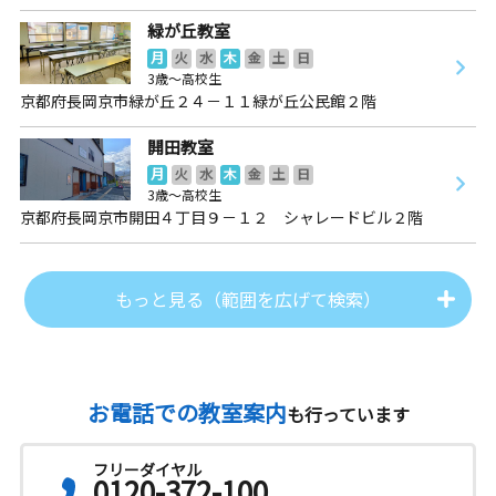
緑が丘教室
月
火
水
木
金
土
日
3歳～高校生
京都府長岡京市緑が丘２４－１１緑が丘公民館２階
開田教室
月
火
水
木
金
土
日
3歳～高校生
京都府長岡京市開田４丁目９－１２ シャレードビル２階
もっと見る（範囲を広げて検索）
お電話での教室案内
も行っています
フリーダイヤル
0120-372-100