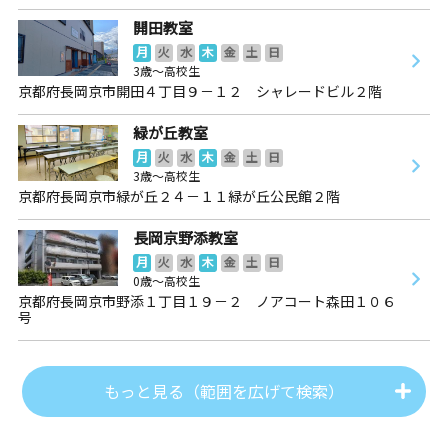
開田教室
月
火
水
木
金
土
日
3歳～高校生
京都府長岡京市開田４丁目９－１２ シャレードビル２階
緑が丘教室
月
火
水
木
金
土
日
3歳～高校生
京都府長岡京市緑が丘２４－１１緑が丘公民館２階
長岡京野添教室
月
火
水
木
金
土
日
0歳～高校生
京都府長岡京市野添１丁目１９－２ ノアコート森田１０６
号
もっと見る（範囲を広げて検索）