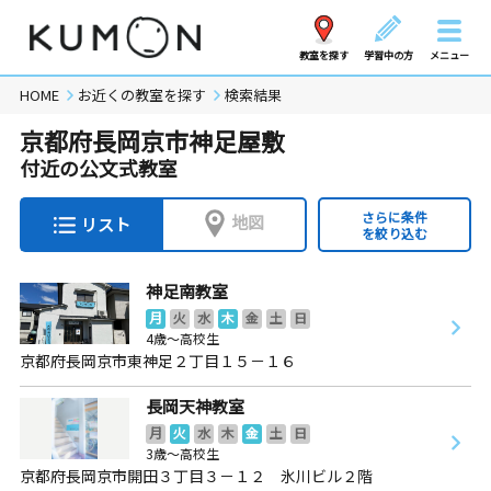
教室を探す
学習中の方
メニュー
HOME
お近くの教室を探す
検索結果
京都府長岡京市神足屋敷
付近の公文式教室
さらに条件
地図
リスト
を絞り込む
神足南教室
月
火
水
木
金
土
日
4歳～高校生
京都府長岡京市東神足２丁目１５－１６
長岡天神教室
月
火
水
木
金
土
日
3歳～高校生
京都府長岡京市開田３丁目３－１２ 氷川ビル２階