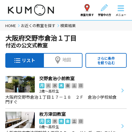
教室を探す
学習中の方
メニュー
HOME
お近くの教室を探す
検索結果
大阪府交野市倉治１丁目
付近の公文式教室
さらに条件
地図
リスト
を絞り込む
交野倉治小前教室
月
火
水
木
金
土
日
2歳～高校生
大阪府交野市倉治１丁目１７－１８ ２Ｆ 倉治小学校給食
門すぐ
枚方津田教室
月
火
水
木
金
土
日
0歳～高校生