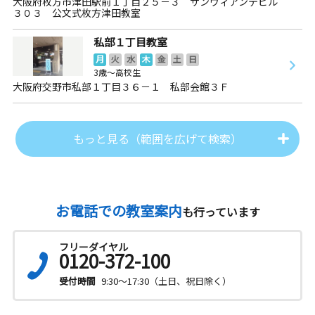
大阪府枚方市津田駅前１丁目２５－３ サンヴィアンテビル
３０３ 公文式枚方津田教室
私部１丁目教室
月
火
水
木
金
土
日
3歳～高校生
大阪府交野市私部１丁目３６－１ 私部会館３Ｆ
もっと見る（範囲を広げて検索）
お電話での教室案内
も行っています
フリーダイヤル
0120-372-100
受付時間
9:30～17:30（土日、祝日除く）