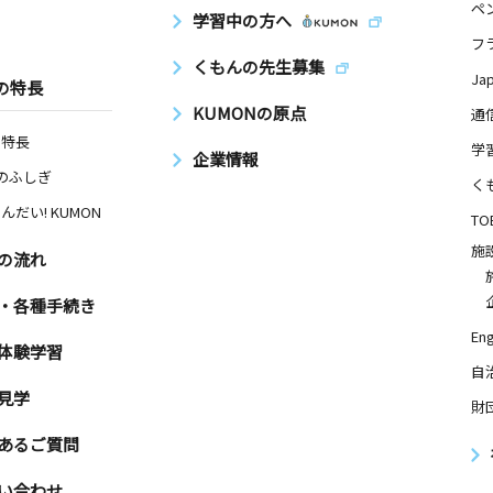
ペ
学習中の方へ
フ
くもんの先生募集
Ja
の特長
KUMONの原点
通
の特長
学
企業情報
Nのふしぎ
く
んだい! KUMON
TO
施
の流れ
・各種手続き
Eng
体験学習
自
見学
財
あるご質問
い合わせ