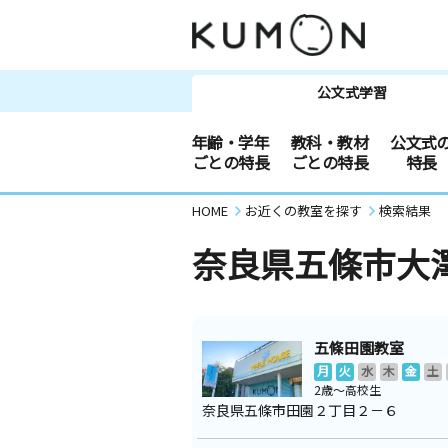
公文式学習
年齢・学年
教科・教材
公文式
ごとの特長
ごとの特長
特長
HOME
お近くの教室を探す
検索結果
奈良県五條市大
五條田園教室
月
火
水
木
金
土
2歳～高校生
奈良県五條市田園２丁目２－６