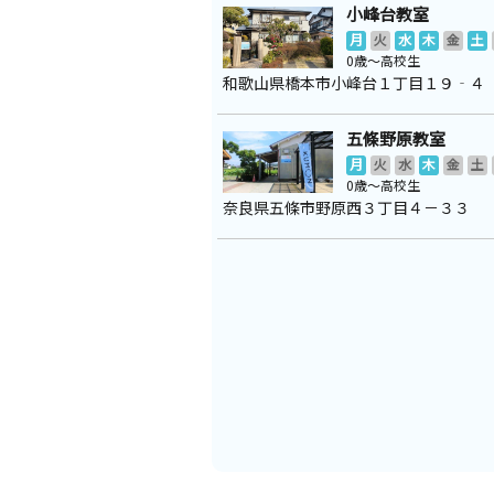
小峰台教室
月
火
水
木
金
土
0歳～高校生
和歌山県橋本市小峰台１丁目１９‐４
五條野原教室
月
火
水
木
金
土
0歳～高校生
奈良県五條市野原西３丁目４－３３