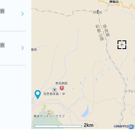
日
日
2km