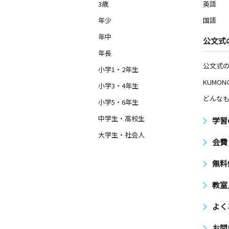
3歳
英語
年少
国語
年中
公文式
年長
公文式
小学1・2年生
KUMO
小学3・4年生
どんなも
小学5・6年生
中学生・高校生
学習
大学生・社会人
会費
無料
教室
よく
お問