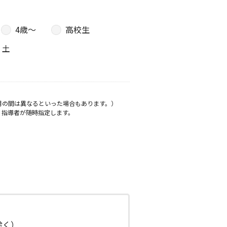
4歳〜
高校生
土
月の間は異なるといった場合もあります。）
、指導者が随時指定します。
日除く）