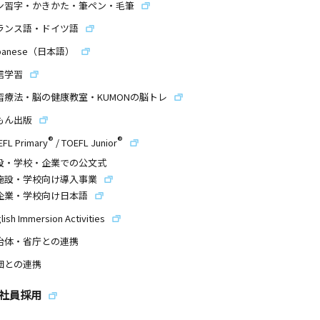
ン習字・かきかた・筆ペン・毛筆
ランス語・ドイツ語
panese（日本語）
信学習
習療法・脳の健康教室・KUMONの脳トレ
もん出版
®
®
EFL Primary
/
TOEFL Junior
設・学校・企業での公文式
施設・学校向け導入事業
企業・学校向け日本語
lish Immersion Activities
治体・省庁との連携
団との連携
社員採用