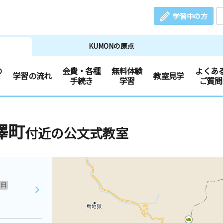
学習中の方
KUMONの原点
の
会費・各種
無料体験
よくあ
学習の流れ
教室見学
手続き
学習
ご質問
澤町
付近の公文式教室
日