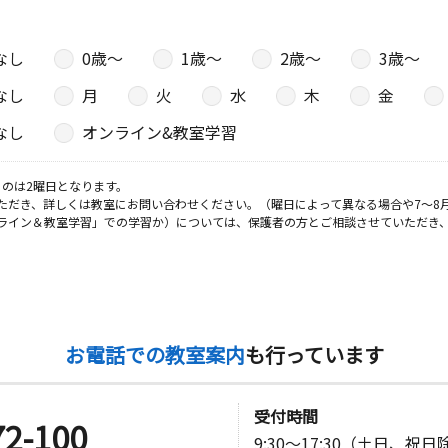
なし
0歳〜
1歳〜
2歳〜
3歳〜
なし
月
火
水
木
金
なし
オンライン&教室学習
のは2曜日となります。
ただき、詳しくは教室にお問い合わせください。（曜日によって異なる場合や7～8
ライン＆教室学習」での学習か）については、保護者の方とご相談させていただき
お電話での教室案内
も行っています
受付時間
72-100
9:30～17:30（土日、祝