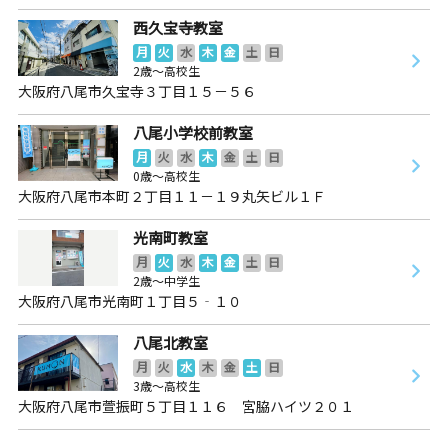
西久宝寺教室
月
火
水
木
金
土
日
2歳～高校生
大阪府八尾市久宝寺３丁目１５－５６
八尾小学校前教室
月
火
水
木
金
土
日
0歳～高校生
大阪府八尾市本町２丁目１１－１９丸矢ビル１Ｆ
光南町教室
月
火
水
木
金
土
日
2歳～中学生
大阪府八尾市光南町１丁目５‐１０
八尾北教室
月
火
水
木
金
土
日
3歳～高校生
大阪府八尾市萱振町５丁目１１６ 宮脇ハイツ２０１