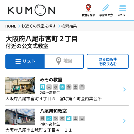
教室を探す
学習中の方
メニュー
HOME
お近くの教室を探す
検索結果
大阪府八尾市宮町２丁目
付近の公文式教室
さらに条件
地図
リスト
を絞り込む
みその教室
月
火
水
木
金
土
日
2歳～高校生
大阪府八尾市宮町４丁目５ 宮町第４町会内集会所
八尾用和教室
月
火
水
木
金
土
日
2歳～高校生
大阪府八尾市山城町２丁目４－１１